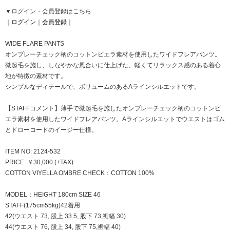
▼ログイン・会員登録はこちら
｜
ログイン
｜
会員登録
｜
WIDE FLARE PANTS
オンブレーチェック柄のコットンビエラ素材を使用したワイドフレアパンツ。
微起毛を施し、しなやかな風合いに仕上げた、軽くてリラックス感のある着心
地が特徴の素材です。
シンプルなディテールで、ボリュームのあるAラインシルエットです。
【STAFFコメント】薄手で微起毛を施したオンブレーチェック柄のコットンビ
エラ素材を使用したワイドフレアパンツ。Aラインシルエットでウエストはゴム
とドローコードのイージー仕様。
ITEM NO: 2124-532
PRICE: ￥30,000 (+TAX)
COTTON VIYELLA OMBRE CHECK：COTTON 100%
MODEL：HEIGHT 180cm SIZE 46
STAFF(175cm55kg)42着用
42(ウエスト 73, 股上 33.5, 股下 73,裾幅 30)
44(ウエスト 76, 股上 34, 股下 75,裾幅 40)