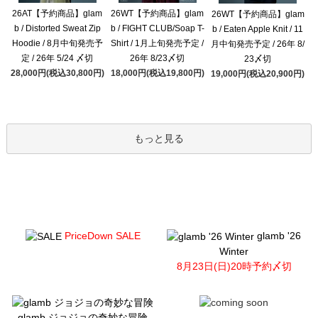
26AT【予約商品】glam
26WT【予約商品】glam
26WT【予約商品】glam
b / Distorted Sweat Zip
b / FIGHT CLUB/Soap T-
b / Eaten Apple Knit / 11
Hoodie / 8月中旬発売予
Shirt / 1月上旬発売予定 /
月中旬発売予定 / 26年 8/
定 / 26年 5/24 〆切
26年 8/23〆切
23〆切
28,000円(税込30,800円)
18,000円(税込19,800円)
19,000円(税込20,900円)
もっと見る
PriceDown SALE
glamb '26
Winter
8月23日(日)20時予約〆切
glamb ジョジョの奇妙な冒険