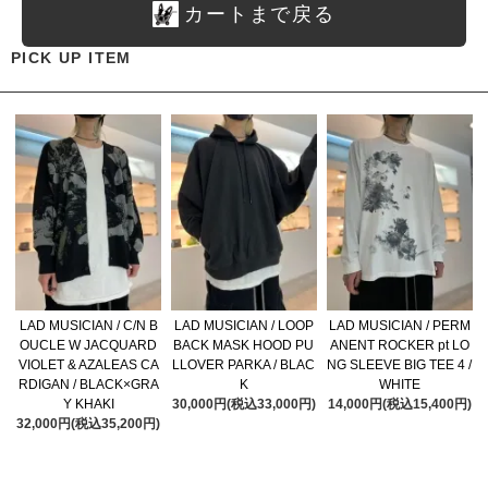
カートまで戻る
PICK UP ITEM
LAD MUSICIAN / C/N B
LAD MUSICIAN / LOOP
LAD MUSICIAN / PERM
OUCLE W JACQUARD
BACK MASK HOOD PU
ANENT ROCKER pt LO
VIOLET & AZALEAS CA
LLOVER PARKA / BLAC
NG SLEEVE BIG TEE 4 /
RDIGAN / BLACK×GRA
K
WHITE
Y KHAKI
30,000円(税込33,000円)
14,000円(税込15,400円)
32,000円(税込35,200円)