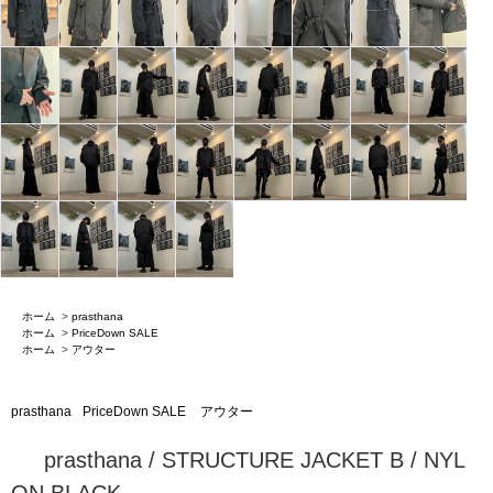
ホーム
>
prasthana
ホーム
>
PriceDown SALE
ホーム
>
アウター
prasthana
PriceDown SALE
アウター
prasthana / STRUCTURE JACKET B / NYL
ON BLACK