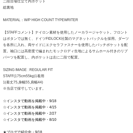
二段台場仕立て内ポケット
総裏地
MATERIAL：W/P HIGH COUNT TYPEWRITER
【STAFFコメント】ナイロン素材を使用したノーカラージャケット。フロント
はボタンでは無く、ドイツFIDLOCK社製のマグネットバックルを採用。ダーツ
を各所に入れ、両サイドにエクセラファスナーを使用したパッチポケットを配
置。袖口には高密度で編まれたモックロディ生地によるサムホール付きのリブ
パーツを配置し、内ポケットは左に二段で配置。
SIZING IMAGE : REGULAR FIT
STAFF(175cm55kg)1着用
1(着丈75,身幅55,肩幅44)
※当店で採寸しています。
☆
インスタで動画を掲載中・9/18
☆
インスタで動画を掲載中・4/15
☆
インスタで動画を掲載中・2/27
☆
インスタで動画を掲載中・8/10
★
ブログで紹介中・9/18