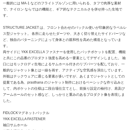
一般的には MA-1 などのフライトブルゾンに用いられる、タフで肉厚な素材
で、ナイロン ならではの機能と、ギア的なテクニカルさを併せ持った生地で
す。
STRUCTURE JACKET は、フロント合わせのバックル使いが印象的なラペルレ
ス型ジャケット。 各所に走らせたダーツや、大きく切り替えたサイドパーツな
ど、独自のパターニングによって身体との親和性を高めた構造となっていま
す。
両サイドに YKK EXCELLA ファスナーを使用したパッチポケットを配置、機能
と共にこの品番のプロダクト強度を高める一要素としてデザインしました。 袖
口にはモックロディ生地によるサムホール付きのリブパーツを配しており、一
般的なジャケット像とは一線を画す、アクティブな空気感を演出しています。
外観はテックウェアに通じる要素が多いですが、あくまでジャケットとしての
提案である為、prasthana のジャケット制作におけるベーシックな作り込みと
して、内ポケットの仕様は二段台場仕立てとし、前振り設定の袖付け、肩及び
アームホールのセット感など、しっかりと重みのあるプロダクト像を表現しま
した。
FIDLOCKマグネットバックル
YKK EXCELLA FASTENER
袖口サムホール