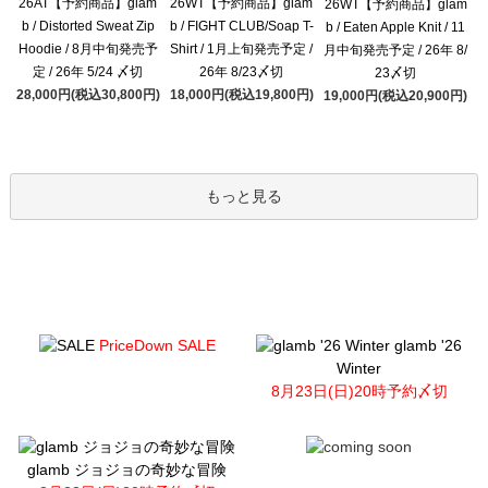
26AT【予約商品】glam
26WT【予約商品】glam
26WT【予約商品】glam
b / Distorted Sweat Zip
b / FIGHT CLUB/Soap T-
b / Eaten Apple Knit / 11
Hoodie / 8月中旬発売予
Shirt / 1月上旬発売予定 /
月中旬発売予定 / 26年 8/
定 / 26年 5/24 〆切
26年 8/23〆切
23〆切
28,000円(税込30,800円)
18,000円(税込19,800円)
19,000円(税込20,900円)
もっと見る
PriceDown SALE
glamb '26
Winter
8月23日(日)20時予約〆切
glamb ジョジョの奇妙な冒険