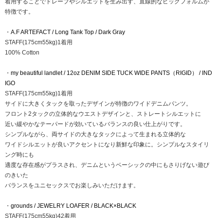
着用することでドレープやシルエットを生み出す、直線的なビッグフォルムが
特徴です。
・
A.F ARTEFACT / Long Tank Top / Dark Gray
STAFF(175cm55kg)1着用
100% Cotton
・
my beautiful landlet / 12oz DENIM SIDE TUCK WIDE PANTS（RIGID） / IND
IGO
STAFF(175cm55kg)1着用
サイドに大きくタックを取ったデザインが特徴のワイドデニムパンツ。
フロント2タックの立体的なウエストデザインと、ストレートシルエットに
近い緩やかなテーパードが効いているバランスの良い仕上がりです。
シンプルながら、両サイドの大きなタックによって生まれる立体的な
ワイドシルエットが良いアクセントになり新鮮な印象に。シンプルなスタイリ
ング時にも
適度な存在感がプラスされ、デニムというベーシックの中にもさりげない遊び
のきいた
バランスをユニセックスでお楽しみいただけます。
・
grounds / JEWELRY LOAFER / BLACK×BLACK
STAFF(175cm55kg)42着用