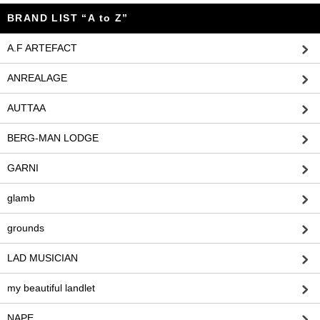
BRAND LIST “A to Z”
A.F ARTEFACT
ANREALAGE
AUTTAA
BERG-MAN LODGE
GARNI
glamb
grounds
LAD MUSICIAN
my beautiful landlet
NAPE_