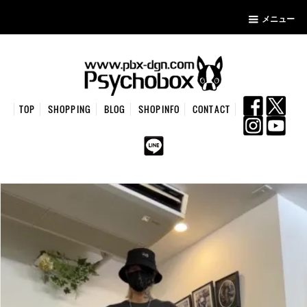
メニュー
TOP
SHOPPING
BLOG
SHOPINFO
CONTACT