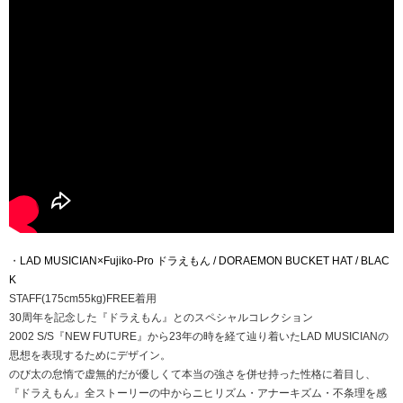
・
LAD MUSICIAN×Fujiko-Pro ドラえもん / DORAEMON BUCKET HAT / BLAC
K
STAFF(175cm55kg)FREE着用
30周年を記念した『ドラえもん』とのスペシャルコレクション
2002 S/S『NEW FUTURE』から23年の時を経て辿り着いたLAD MUSICIANの
思想を表現するためにデザイン。
のび太の怠惰で虚無的だが優しくて本当の強さを併せ持った性格に着目し、
『ドラえもん』全ストーリーの中からニヒリズム・アナーキズム・不条理を感