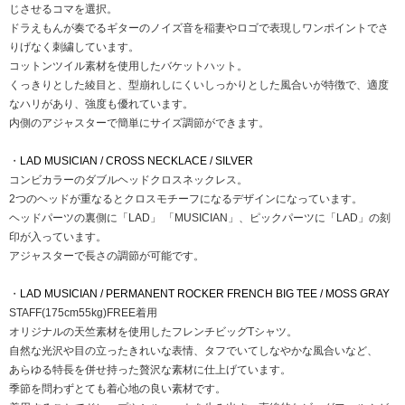
じさせるコマを選択。
ドラえもんが奏でるギターのノイズ音を稲妻やロゴで表現しワンポイントでさ
りげなく刺繍しています。
コットンツイル素材を使用したバケットハット。
くっきりとした綾目と、型崩れしにくいしっかりとした風合いが特徴で、適度
なハリがあり、強度も優れています。
内側のアジャスターで簡単にサイズ調節ができます。
・
LAD MUSICIAN / CROSS NECKLACE / SILVER
コンビカラーのダブルヘッドクロスネックレス。
2つのヘッドが重なるとクロスモチーフになるデザインになっています。
ヘッドパーツの裏側に「LAD」 「MUSICIAN」、ピックパーツに「LAD」の刻
印が入っています。
アジャスターで長さの調節が可能です。
・
LAD MUSICIAN / PERMANENT ROCKER FRENCH BIG TEE / MOSS GRAY
STAFF(175cm55kg)FREE着用
オリジナルの天竺素材を使用したフレンチビッグTシャツ。
自然な光沢や目の立ったきれいな表情、タフでいてしなやかな風合いなど、
あらゆる特長を併せ持った贅沢な素材に仕上げています。
季節を問わずとても着心地の良い素材です。