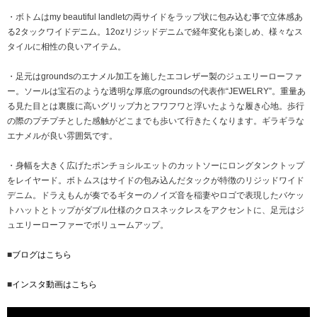
・ボトムはmy beautiful landletの両サイドをラップ状に包み込む事で立体感あ
る2タックワイドデニム。12ozリジッドデニムで経年変化も楽しめ、様々なス
タイルに相性の良いアイテム。
・足元はgroundsのエナメル加工を施したエコレザー製のジュエリーローファ
ー。ソールは宝石のような透明な厚底のgroundsの代表作“JEWELRY”。重量あ
る見た目とは裏腹に高いグリップ力とフワフワと浮いたような履き心地。歩行
の際のプチプチとした感触がどこまでも歩いて行きたくなります。ギラギラな
エナメルが良い雰囲気です。
・身幅を大きく広げたポンチョシルエットのカットソーにロングタンクトップ
をレイヤード。ボトムスはサイドの包み込んだタックが特徴のリジッドワイド
デニム。ドラえもんが奏でるギターのノイズ音を稲妻やロゴで表現したバケッ
トハットとトップがダブル仕様のクロスネックレスをアクセントに、足元はジ
ュエリーローファーでボリュームアップ。
■
ブログはこちら
■
インスタ動画はこちら