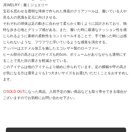
JEWELRY：履くジュエリー
宝石を思わせる透明な球体で作られた厚底のクリアソールは、履いている人や
見る人の意識を足元に向けさせる。
それぞれの球体は足の動きに合わせて柔らかく動くように設計されており、独
特な歩き心地とグリップ感がある。また、履いた時に最適なクッション性を感
じられるように素材の柔軟性をコントロールすることで、手で触った時には感
じられないような、フワフワと浮いているような感覚を演出する。
アッパーはエナメル加工を施したエコレザー製のローファー。
ヒール部分の高さはどのサイズも約5cm。ボリュームがありながらも透明にす
ることで見た目の重さを軽減させている。
このアイテムは他のアイテムより細めに作られています。足の横幅や甲の高さ
が気になる方は通常よりも1つ大きいサイズをお選びいただくことをおすすめし
ます。
◎
SOLD OUT
になった商品、入荷予定の無い商品なども取り寄せできる場合が
ございますのでお気軽にお問い合わせ下さい。