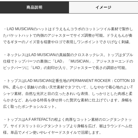
商品説明
イメージ
・LAD MUSICIANのハットはドラえもんコラボのコットンツイル素材で製作し
たバケットハットで内側のアジャスターでサイズ調整が可能。ドラえもんが奏
でるギターのノイズ音を稲妻やロゴで表現しワンポイントでさりげなく刺繍。
・ネックレスはLAD MUSICIANの真鍮製のクロスネックレス。トップはダブル
仕様でトップパーツの裏側に「LAD」 「MUSICIAN」、アジャスターエンドの
ピックパーツに「LAD」の刻印が入り、アジャスターで長さの調節が可能。
・トップスはLAD MUSICIAN定番生地のPERMANENT ROCKER：COTTON 10
0%。柔らかく肌触りの良い天竺素材でタフでいて、しなやかで着心地のよいT
シャツ素材。自然な光沢と目の立ったきれいな表情、しっかりとした肉感と柔
らかさなど、あらゆる特長を併せ持った贅沢な素材に仕上げています。身幅を
広く取ったポンチョシルエット。
・トップスはA.F ARTEFACTの程よく肉厚なコットン素材のロングタンクトッ
プ。サイドスリットロングタンクトップより身幅を広げ、裾はラウンドヘム仕
様。単品でメイン使いやレイヤードスタイルで活躍します。