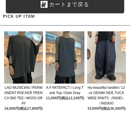
カートまで戻る
PICK UP ITEM
LAD MUSICIAN / PERM
A.F ARTEFACT / Long T
my beautiful landlet / 12
ANENT ROCKER FREN
ank Top / Dark Gray
oz DENIM SIDE TUCK
CH BIG TEE / MOSS GR
11,000円(税込12,100円)
WIDE PANTS（RIGID）
AY
/ INDIGO
16,000円(税込17,600円)
33,000円(税込36,300円)