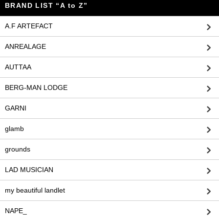
BRAND LIST “A to Z”
A.F ARTEFACT
ANREALAGE
AUTTAA
BERG-MAN LODGE
GARNI
glamb
grounds
LAD MUSICIAN
my beautiful landlet
NAPE_