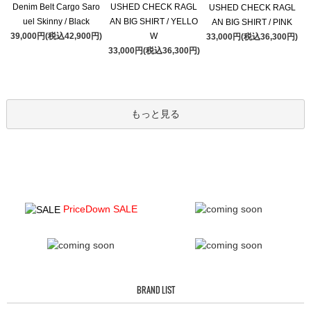
Denim Belt Cargo Saro
USHED CHECK RAGL
USHED CHECK RAGL
uel Skinny / Black
AN BIG SHIRT / YELLO
AN BIG SHIRT / PINK
39,000円(税込42,900円)
W
33,000円(税込36,300円)
33,000円(税込36,300円)
もっと見る
PriceDown SALE
BRAND LIST