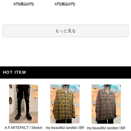
0円(税込0円)
0円(税込0円)
もっと見る
HOT ITEM
A.F ARTEFACT / Stretch
my beautiful landlet / BR
my beautiful landlet / BR