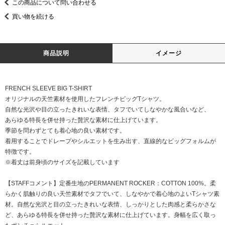
この商品について問い合わせる
買い物を続ける
商品説明
イメージ
FRENCH SLEEVE BIG T-SHIRT
オリジナルの天竺素材を使用したフレンチビッグTシャツ。
自然な光沢や目の立ったきれいな表情、タフでいてしなやかな風合いなど、
あらゆる特長を併せ持った贅沢な素材に仕上げています。
季節を問わずとても着心地の良い素材です。
着用することでドレープやシルエットを生み出す、直線的なビッグフォルムが
特徴です。
※着丈は前身頃のサイズを記載しています
【STAFFコメント】定番生地のPERMANENT ROCKER：COTTON 100%。柔
らかく肌触りの良い天竺素材でタフでいて、しなやかで着心地のよいTシャツ素
材。自然な光沢と目の立ったきれいな表情、しっかりとした肉感と柔らかさな
ど、あらゆる特長を併せ持った贅沢な素材に仕上げています。身幅を広く取っ