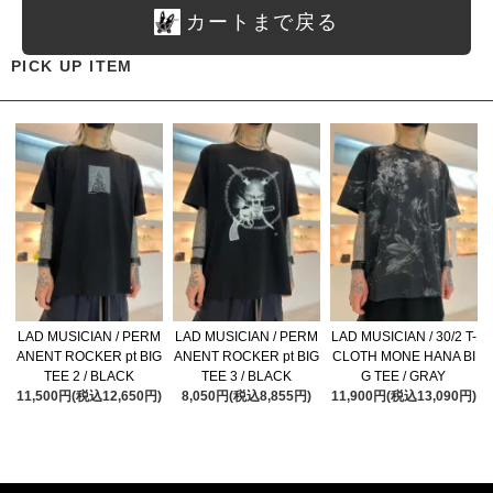
カートまで戻る
PICK UP ITEM
LAD MUSICIAN / PERM
LAD MUSICIAN / PERM
LAD MUSICIAN / 30/2 T-
ANENT ROCKER pt BIG
ANENT ROCKER pt BIG
CLOTH MONE HANA BI
TEE 2 / BLACK
TEE 3 / BLACK
G TEE / GRAY
11,500円(税込12,650円)
8,050円(税込8,855円)
11,900円(税込13,090円)