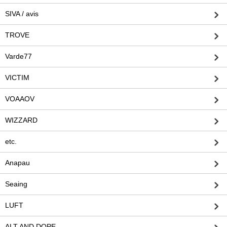
SIVA / avis
TROVE
Varde77
VICTIM
VOAAOV
WIZZARD
etc.
Anapau
Seaing
LUFT
ALT AND DOPE