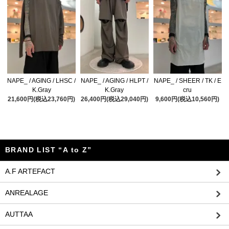
NAPE_ / AGING / LHSC /
NAPE_ / AGING / HLPT /
NAPE_ / SHEER / TK / E
K.Gray
K.Gray
cru
21,600円(税込23,760円)
26,400円(税込29,040円)
9,600円(税込10,560円)
BRAND LIST “A to Z”
A.F ARTEFACT
ANREALAGE
AUTTAA