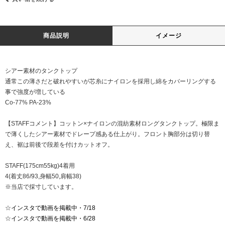
商品説明
イメージ
シアー素材のタンクトップ
通常この薄さだと破れやすいが芯糸にナイロンを採用し綿をカバーリングする
事で強度が増している
Co-77% PA-23%
【STAFFコメント】コットン×ナイロンの混紡素材ロングタンクトップ。極限ま
で薄くしたシアー素材でドレープ感ある仕上がり。フロント胸部分は切り替
え、裾は前後で段差を付けカットオフ。
STAFF(175cm55kg)4着用
4(着丈86/93,身幅50,肩幅38)
※当店で採寸しています。
☆
インスタで動画を掲載中・7/18
☆
インスタで動画を掲載中・6/28