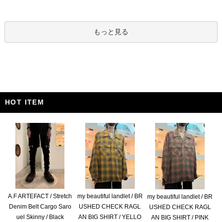
もっと見る
HOT ITEM
A.F ARTEFACT / Stretch
my beautiful landlet / BR
my beautiful landlet / BR
Denim Belt Cargo Saro
USHED CHECK RAGL
USHED CHECK RAGL
uel Skinny / Black
AN BIG SHIRT / YELLO
AN BIG SHIRT / PINK