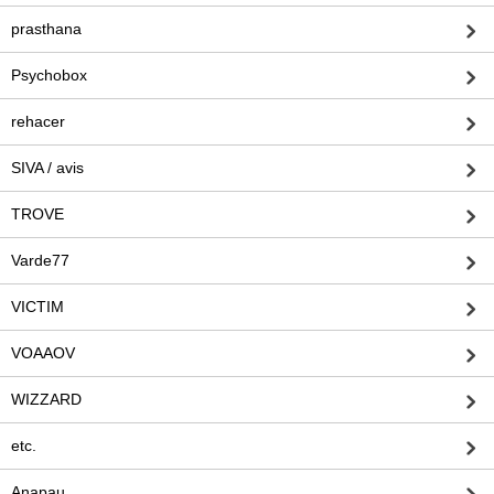
prasthana
Psychobox
rehacer
SIVA / avis
TROVE
Varde77
VICTIM
VOAAOV
WIZZARD
etc.
Anapau