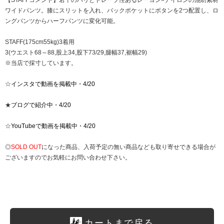
【STAFFコメント】若干のハリとドレープ性あるレーヨン×ナイロンの混紡素材
ワイドパンツ。膝にスリットを入れ、バックポケットにボタンを2つ配置し、ロ
ングパンツからハーフパンツに変化可能。
STAFF(175cm55kg)3着用
3(ウエスト68～88,股上34,股下73/29,腿幅37,裾幅29)
※当店で採寸しています。
☆
インスタで動画を掲載中・4/20
★
ブログで紹介中・4/20
☆
YouTubeで動画を掲載中・4/20
◎
SOLD OUT
になった商品、入荷予定の無い商品なども取り寄せできる場合が
ございますのでお気軽にお問い合わせ下さい。
カートまで戻る