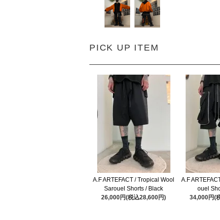
PICK UP ITEM
A.F ARTEFACT / Tropical Wool
A.F ARTEFACT 
Sarouel Shorts / Black
ouel Sho
26,000円(税込28,600円)
34,000円(