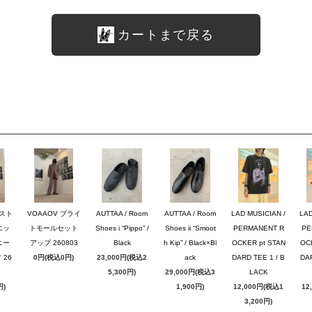
カートまで戻る
のスト
VOAAOV ブライ
AUTTAA / Room
AUTTAA / Room
LAD MUSICIAN /
LAD
エッ
トモールセット
Shoes i “Pippo” /
Shoes ii “Smoot
PERMANENT R
PE
ニー
アップ 260803
Black
h Kip” / Black×Bl
OCKER pt STAN
OC
26
0円(税込0円)
23,000円(税込2
ack
DARD TEE 1 / B
DAR
5,300円)
29,000円(税込3
LACK
円)
1,900円)
12,000円(税込1
12
3,200円)