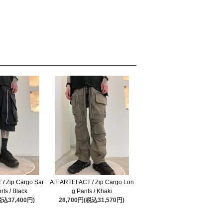
/ Zip Cargo Sar
A.F ARTEFACT / Zip Cargo Lon
rts / Black
g Pants / Khaki
税込37,400円)
28,700円(税込31,570円)