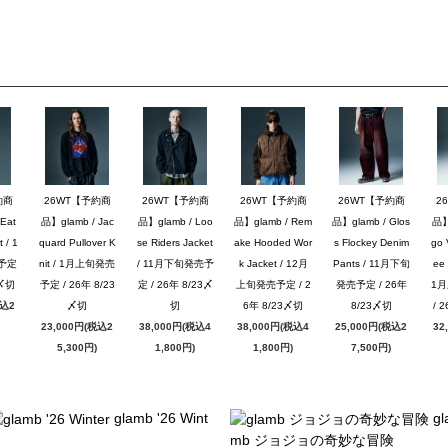
約商
26WT【予約商
26WT【予約商
26WT【予約商
26WT【予約商
2
Eat
品】glamb / Jac
品】glamb / Loo
品】glamb / Rem
品】glamb / Glos
品】g
 / 1
quard Pullover K
se Riders Jacket
ake Hooded Wor
s Flockey Denim
go 
予定
nit / 1月上旬発売
/ 11月下旬発売予
k Jacket / 12月
Pants / 11月下旬
ee 
3〆切
予定 / 26年 8/23
定 / 26年 8/23〆
上旬発売予定 / 2
発売予定 / 26年
1
税込2
〆切
切
6年 8/23〆切
8/23〆切
/ 
23,000円(税込2
38,000円(税込4
38,000円(税込4
25,000円(税込2
32
5,300円)
1,800円)
1,800円)
7,500円)
glamb '26 Wint
gl
mb ジョジョの奇妙な冒険