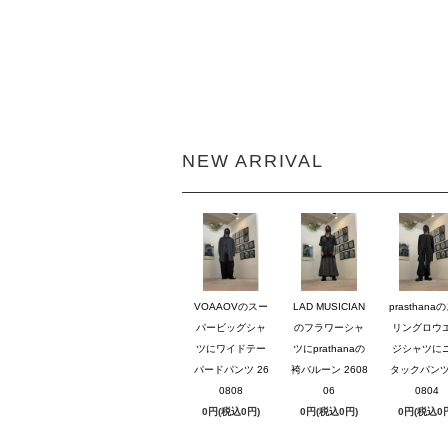
NEW ARRIVAL
VOAAOVのスー
LAD MUSICIAN
prasthana
パービッグシャ
のフラワーシャ
リングロウ
ツにワイドテー
ツにprathanaの
ジシャツに
パードパンツ 26
袴バルーン 2608
タックパンツ 
0808
06
0804
0円(税込0円)
0円(税込0円)
0円(税込0