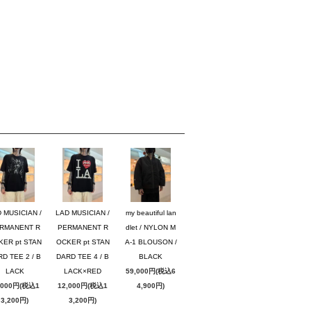
 MUSICIAN /
LAD MUSICIAN /
my beautiful lan
RMANENT R
PERMANENT R
dlet / NYLON M
KER pt STAN
OCKER pt STAN
A-1 BLOUSON /
D TEE 2 / B
DARD TEE 4 / B
BLACK
LACK
LACK×RED
59,000円(税込6
,000円(税込1
12,000円(税込1
4,900円)
3,200円)
3,200円)