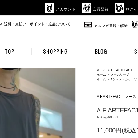
アカウント
会員登録
ログイ
送料・支払い・ポイント・返品について
メルマガ登録・解除
TOP
SHOPPING
BLOG
S
ホーム
>
A.F ARTEFACT
ホーム
>
ノースリーブ
ホーム
>
Tシャツ・カットソ
A.F ARTEFACT
ノース
A.F ARTEFACT 
AFA-ag-6083-1
11,000円(税込1