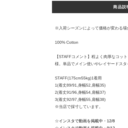
商品説
※入荷シーズンによって価格が変わる場
100% Cotton
【STAFFコメント】程よく肉厚なコ
様。単品でメイン使いやレイヤードスタ
STAFF(175cm55kg)1着用
1(着丈89/91,身幅52,肩幅35)
2(着丈91/96,身幅54,肩幅37)
3(着丈92/97,身幅55,肩幅38)
※当店で採寸しています。
☆
インスタで動画を掲載中・12/8
☆
インスタで動画を掲載中・9/12