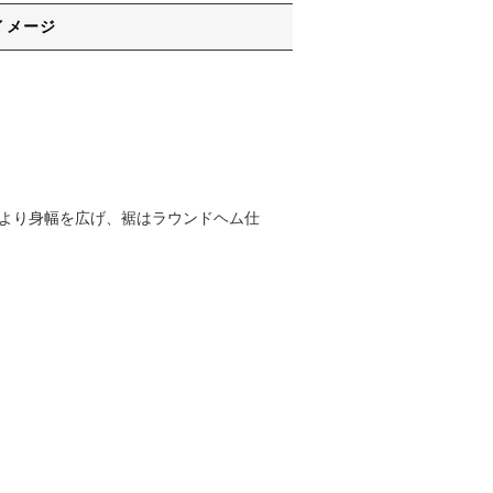
イメージ
プより身幅を広げ、裾はラウンドヘム仕