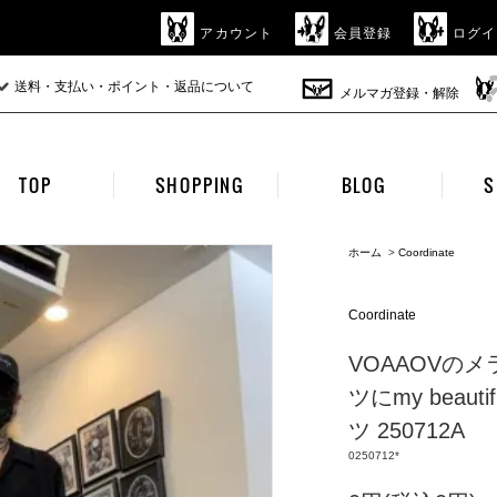
アカウント
会員登録
ログイ
送料・支払い・ポイント・返品について
メルマガ登録・解除
TOP
SHOPPING
BLOG
S
ホーム
>
Coordinate
Coordinate
VOAAOVの
ツにmy beaut
ツ 250712A
0250712*