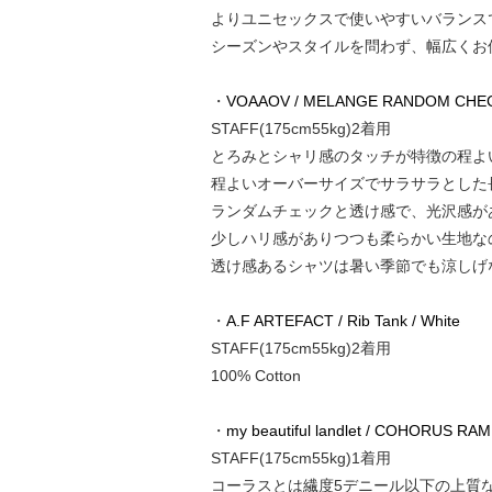
よりユニセックスで使いやすいバランス
シーズンやスタイルを問わず、幅広くお
・
VOAAOV / MELANGE RANDOM CHECK L
STAFF(175cm55kg)2着用
とろみとシャリ感のタッチが特徴の程よ
程よいオーバーサイズでサラサラとした
ランダムチェックと透け感で、光沢感が
少しハリ感がありつつも柔らかい生地な
透け感あるシャツは暑い季節でも涼しげ
・
A.F ARTEFACT / Rib Tank / White
STAFF(175cm55kg)2着用
100% Cotton
・
my beautiful landlet / COHORUS 
STAFF(175cm55kg)1着用
コーラスとは繊度5デニール以下の上質な