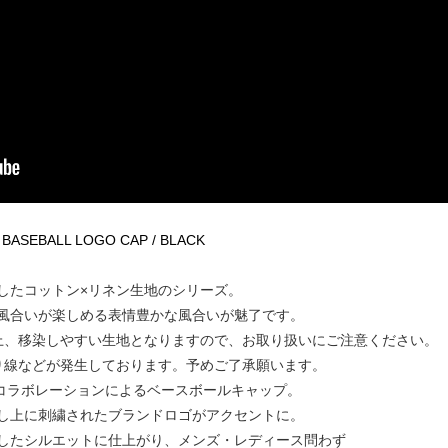
EN BASEBALL LOGO CAP / BLACK
したコットン×リネン生地のシリーズ。
風合いが楽しめる表情豊かな風合いが魅了です。
上、移染しやすい生地となりますので、お取り扱いにご注意ください。
り線などが発生しております。予めご了承願います。
」とのコラボレーションによるベースボールキャップ。
し上に刺繍されたブランドロゴがアクセントに。
したシルエットに仕上がり、メンズ・レディース問わず