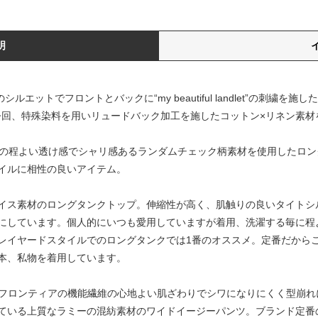
明
ップは浅めのシルエットでフロントとバックに“my beautiful landlet”の
ップは今回、特殊染料を用いリュードバック加工を施したコットン×リネン素
素材の程よい透け感でシャリ感あるランダムチェック柄素材を使用したロ
イルに相性の良いアイテム。
定番フライス素材のロングタンクトップ。伸縮性が高く、肌触りの良いタイ
にしています。個人的にいつも愛用していますが着用、洗濯する毎に程
レイヤードスタイルでのロングタンクでは1番のオススメ。定番だから
本、私物を着用しています。
ndlet の帝人フロンティアの機能繊維の心地よい肌ざわりでシワになりにくく
ている上質なラミーの混紡素材のワイドイージーパンツ。ブランド定番