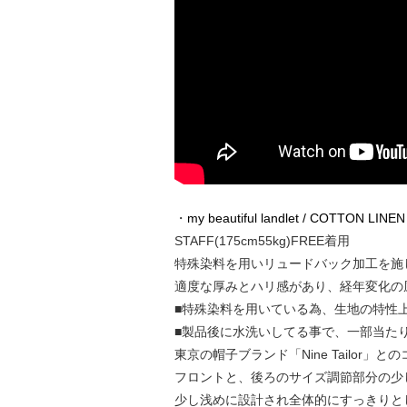
・
my beautiful landlet / COTTON LIN
STAFF(175cm55kg)FREE着用
特殊染料を用いリュードバック加工を施
適度な厚みとハリ感があり、経年変化の
■特殊染料を用いている為、生地の特性
■製品後に水洗いしてる事で、一部当た
東京の帽子ブランド「Nine Tailor
フロントと、後ろのサイズ調節部分の少
少し浅めに設計され全体的にすっきりと