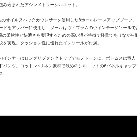
包み込まれたアシンメトリーシルエット。
taille別注のオイルヌバックカウレザーを使用した8ホールレースアップブ
ドをアッパーに使用し、ソールはヴィブラムのヴィンテージソールである「
最大限の柔軟性と快適さを実現するための深い溝が特徴で軽量でありなが
脱を実現。クッション性に優れたインソールが付属。
のインナーはロングリブタンクトップでモノトーンに。ボトムスは帝人
ドパンツ。コットン×リネン素材で浅めのシルエットの6パネルキャッ
ス。