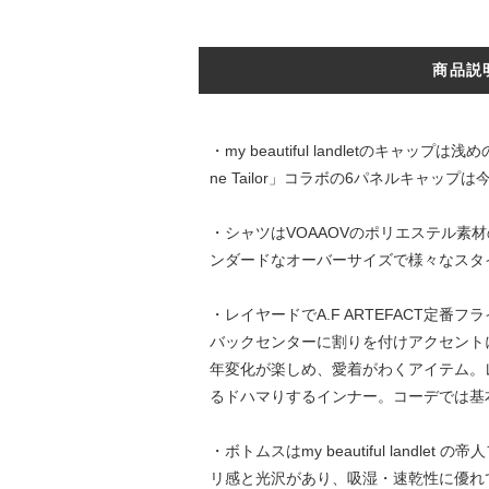
商品説
・my beautiful landletのキャ
ne Tailor」コラボの6パネルキャ
・シャツはVOAAOVのポリエステル
ンダードなオーバーサイズで様々なスタ
・レイヤードでA.F ARTEFACT
バックセンターに割りを付けアクセント
年変化が楽しめ、愛着がわくアイテム。
るドハマりするインナー。コーデでは基
・ボトムスはmy beautiful la
リ感と光沢があり、吸湿・速乾性に優れ