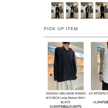
PICK UP ITEM
VOAAOV / MELANGE RANDO
A.F ARTEFACT 
M CHECK Long Sleeve Shirt /
BLACK
11,000円(
22,800円(税込25,080円)