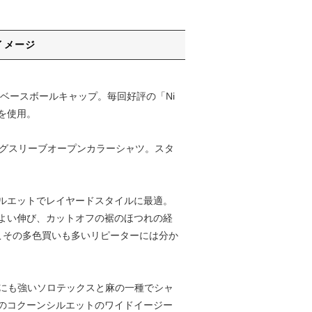
イメージ
刺繍を施したベースボールキャップ。毎回好評の「Ni
材を使用。
ングスリーブオープンカラーシャツ。スタ
トシルエットでレイヤードスタイルに最適。
よい伸び、カットオフの裾のほつれの経
こその多色買いも多いリピーターには分か
型崩れにも強いソロテックスと麻の一種でシャ
のコクーンシルエットのワイドイージー