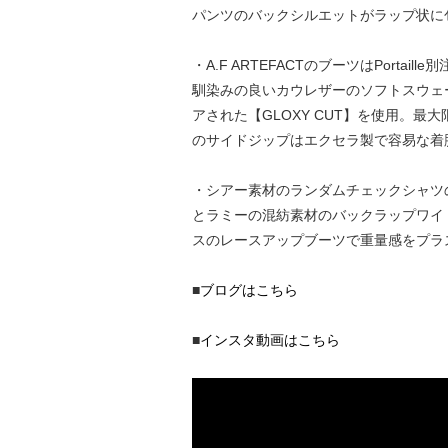
パンツのバックシルエットがラップ状に
・A.F ARTEFACTのブーツはPor
馴染みの良いカウレザーのソフトスウェー
アされた【GLOXY CUT】を使用。
のサイドジップはエクセラ製で容易な着
・シアー素材のランダムチェックシャツ
とラミーの混紡素材のバックラップワイ
スのレースアップブーツで重量感をプラ
■
ブログはこちら
■
インスタ動画はこちら