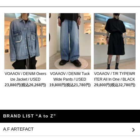
VOAAOV / DENIM Overs
VOAAOV / DENIM Tuck
VOAAOV / T/R TYPEWR
ize Jacket / USED
Wide Pants / USED
ITER All In One / BLACK
23,880円(税込26,268円)
19,800円(税込21,780円)
29,800円(税込32,780円)
BRAND LIST “A to Z”
A.F ARTEFACT