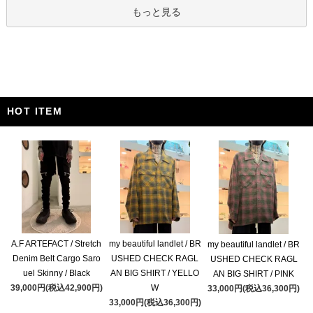
もっと見る
HOT ITEM
A.F ARTEFACT / Stretch
my beautiful landlet / BR
my beautiful landlet / BR
Denim Belt Cargo Saro
USHED CHECK RAGL
USHED CHECK RAGL
uel Skinny / Black
AN BIG SHIRT / YELLO
AN BIG SHIRT / PINK
39,000円(税込42,900円)
W
33,000円(税込36,300円)
33,000円(税込36,300円)