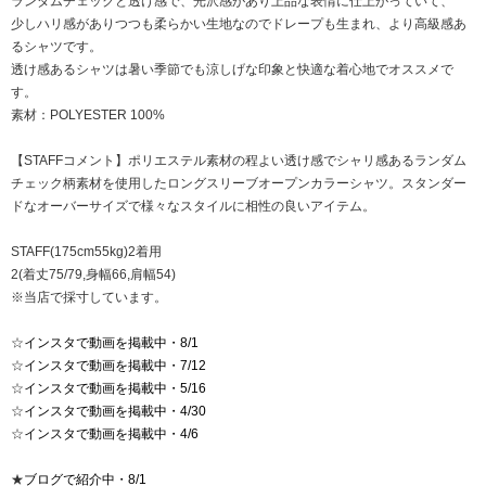
ランダムチェックと透け感で、光沢感があり上品な表情に仕上がっていて、
少しハリ感がありつつも柔らかい生地なのでドレープも生まれ、より高級感あ
るシャツです。
透け感あるシャツは暑い季節でも涼しげな印象と快適な着心地でオススメで
す。
素材：POLYESTER 100%
【STAFFコメント】ポリエステル素材の程よい透け感でシャリ感あるランダム
チェック柄素材を使用したロングスリーブオープンカラーシャツ。スタンダー
ドなオーバーサイズで様々なスタイルに相性の良いアイテム。
STAFF(175cm55kg)2着用
2(着丈75/79,身幅66,肩幅54)
※当店で採寸しています。
☆
インスタで動画を掲載中・8/1
☆
インスタで動画を掲載中・7/12
☆
インスタで動画を掲載中・5/16
☆
インスタで動画を掲載中・4/30
☆
インスタで動画を掲載中・4/6
★
ブログで紹介中・8/1