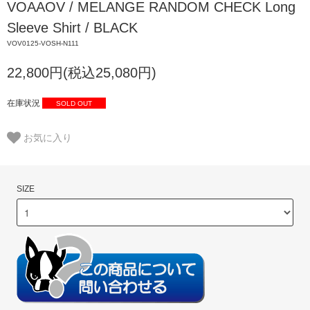
VOAAOV / MELANGE RANDOM CHECK Long
Sleeve Shirt / BLACK
VOV0125-VOSH-N111
22,800円(税込25,080円)
在庫状況
SOLD OUT
お気に入り
SIZE