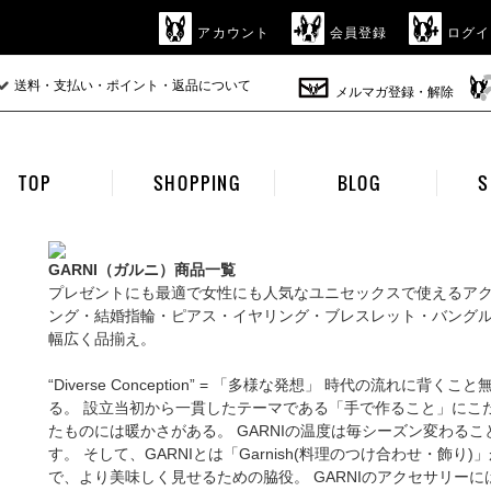
アカウント
会員登録
ログイ
送料・支払い・ポイント・返品について
メルマガ登録・解除
TOP
SHOPPING
BLOG
S
GARNI（ガルニ）商品一覧
プレゼントにも最適で女性にも人気なユニセックスで使えるア
ング・結婚指輪・ピアス・イヤリング・ブレスレット・バングル
幅広く品揃え。
“Diverse Conception” = 「多様な発想」 時代の流れ
る。 設立当初から一貫したテーマである「手で作ること」にこ
たものには暖かさがある。 GARNIの温度は毎シーズン変わる
す。 そして、GARNIとは「Garnish(料理のつけ合わせ・飾
で、より美味しく見せるための脇役。 GARNIのアクセサリー