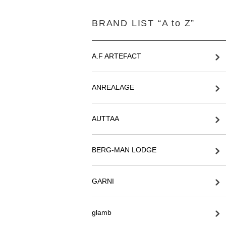
BRAND LIST “A to Z”
A.F ARTEFACT
ANREALAGE
AUTTAA
BERG-MAN LODGE
GARNI
glamb