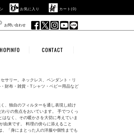
ン
お気に入り
カート(
0
)
お問い合わせ
HOPINFO
CONTACT
クセサリー。ネックレス、ペンダント・リ
・財布・雑貨・Tシャツ・ベビー用品など
に背くこと無く、独自のフィルターを通し表現し続け
だわりの焦点をおいています。 手でつくっ
ことはなく、その暖かさを大切に考えていま
り)」が由来です。 料理の傍らに添えること
には、「身にまとった人の洋服や個性までも