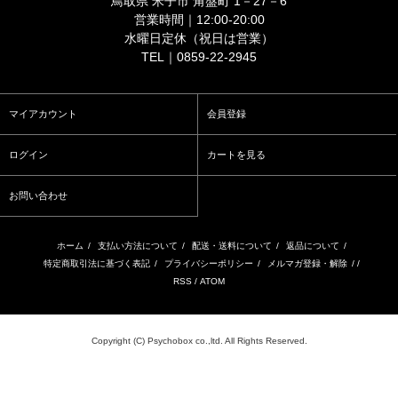
鳥取県 米子市 角盤町 1－27－6
営業時間｜12:00-20:00
水曜日定休（祝日は営業）
TEL｜0859-22-2945
マイアカウント
会員登録
ログイン
カートを見る
お問い合わせ
ホーム
/
支払い方法について
/
配送・送料について
/
返品について
/
特定商取引法に基づく表記
/
プライバシーポリシー
/
メルマガ登録・解除
/ /
RSS
/
ATOM
Copyright (C) Psychobox co.,ltd. All Rights Reserved.