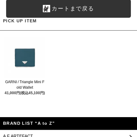
カートまで戻る
PICK UP ITEM
GARNI / Triangle Mini F
old Wallet
41,000円(税込45,100円)
BRAND LIST “A to Z”
A.F ARTEFACT