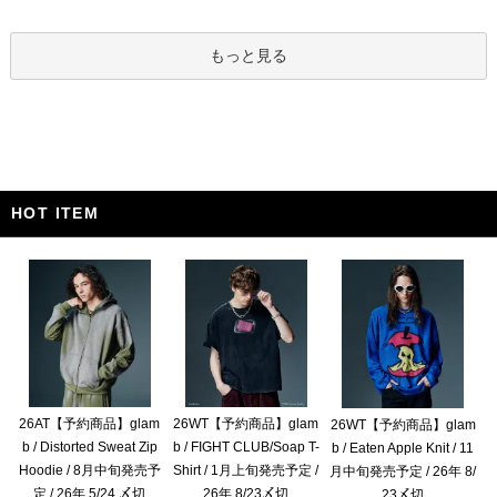
もっと見る
HOT ITEM
26AT【予約商品】glam
26WT【予約商品】glam
26WT【予約商品】glam
b / Distorted Sweat Zip
b / FIGHT CLUB/Soap T-
b / Eaten Apple Knit / 11
Hoodie / 8月中旬発売予
Shirt / 1月上旬発売予定 /
月中旬発売予定 / 26年 8/
定 / 26年 5/24 〆切
26年 8/23〆切
23〆切