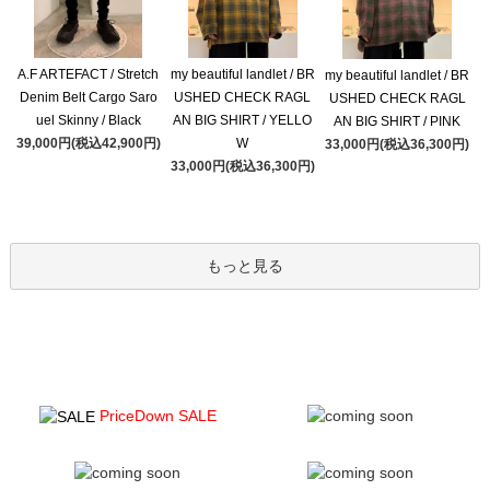
A.F ARTEFACT / Stretch
my beautiful landlet / BR
my beautiful landlet / BR
Denim Belt Cargo Saro
USHED CHECK RAGL
USHED CHECK RAGL
uel Skinny / Black
AN BIG SHIRT / YELLO
AN BIG SHIRT / PINK
39,000円(税込42,900円)
W
33,000円(税込36,300円)
33,000円(税込36,300円)
もっと見る
PriceDown SALE