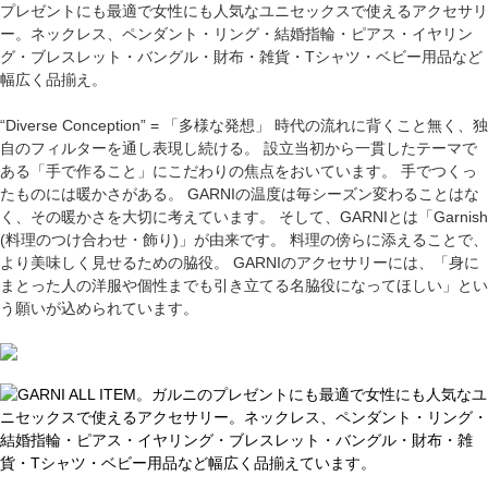
プレゼントにも最適で女性にも人気なユニセックスで使えるアクセサリ
ー。ネックレス、ペンダント・リング・結婚指輪・ピアス・イヤリン
グ・ブレスレット・バングル・財布・雑貨・Tシャツ・ベビー用品など
幅広く品揃え。
“Diverse Conception” = 「多様な発想」 時代の流れに背くこと無く、独
自のフィルターを通し表現し続ける。 設立当初から一貫したテーマで
ある「手で作ること」にこだわりの焦点をおいています。 手でつくっ
たものには暖かさがある。 GARNIの温度は毎シーズン変わることはな
く、その暖かさを大切に考えています。 そして、GARNIとは「Garnish
(料理のつけ合わせ・飾り)」が由来です。 料理の傍らに添えることで、
より美味しく見せるための脇役。 GARNIのアクセサリーには、「身に
まとった人の洋服や個性までも引き立てる名脇役になってほしい」とい
う願いが込められています。