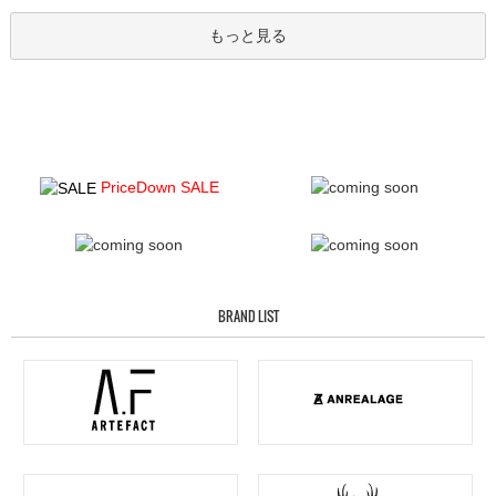
もっと見る
PriceDown SALE
BRAND LIST