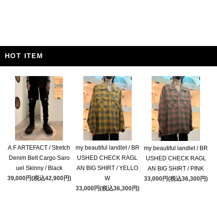
HOT ITEM
A.F ARTEFACT / Stretch
my beautiful landlet / BR
my beautiful landlet / BR
Denim Belt Cargo Saro
USHED CHECK RAGL
USHED CHECK RAGL
uel Skinny / Black
AN BIG SHIRT / YELLO
AN BIG SHIRT / PINK
39,000円(税込42,900円)
W
33,000円(税込36,300円)
33,000円(税込36,300円)