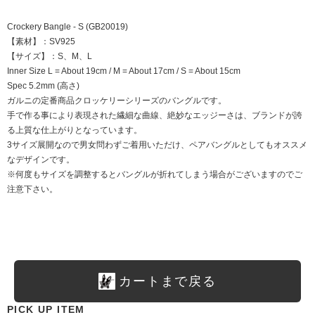
Crockery Bangle - S (GB20019)
【素材】：SV925
【サイズ】：S、M、L
Inner Size L = About 19cm / M = About 17cm / S = About 15cm
Spec 5.2mm (高さ)
ガルニの定番商品クロッケリーシリーズのバングルです。
手で作る事により表現された繊細な曲線、絶妙なエッジーさは、ブランドが誇
る上質な仕上がりとなっています。
3サイズ展開なので男女問わずご着用いただけ、ペアバングルとしてもオススメ
なデザインです。
※何度もサイズを調整するとバングルが折れてしまう場合がございますのでご
注意下さい。
カートまで戻る
PICK UP ITEM