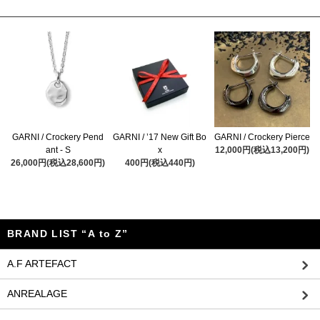
GARNI / ’17 New Gift Bo
GARNI / Crockery Pend
GARNI / Crockery Pierce
x
ant - S
12,000円(税込13,200円)
400円(税込440円)
26,000円(税込28,600円)
BRAND LIST “A to Z”
A.F ARTEFACT
ANREALAGE