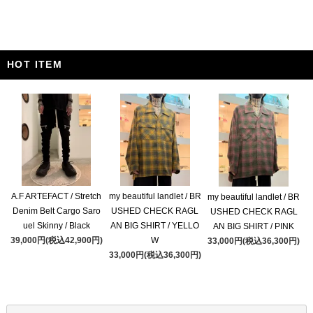
HOT ITEM
A.F ARTEFACT / Stretch
my beautiful landlet / BR
my beautiful landlet / BR
Denim Belt Cargo Saro
USHED CHECK RAGL
USHED CHECK RAGL
uel Skinny / Black
AN BIG SHIRT / YELLO
AN BIG SHIRT / PINK
39,000円(税込42,900円)
W
33,000円(税込36,300円)
33,000円(税込36,300円)