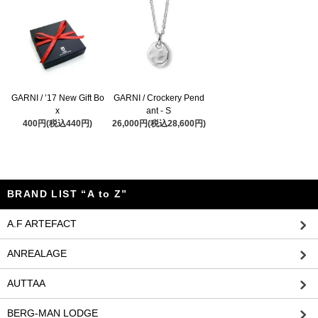
GARNI / ’17 New Gift Bo
GARNI / Crockery Pend
x
ant - S
400円(税込440円)
26,000円(税込28,600円)
BRAND LIST “A to Z”
A.F ARTEFACT
ANREALAGE
AUTTAA
BERG-MAN LODGE