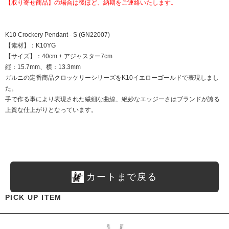
【取り寄せ商品】の場合は後ほど、納期をご連絡いたします。
K10 Crockery Pendant - S (GN22007)
【素材】：K10YG
【サイズ】：40cm + アジャスター7cm
縦：15.7mm、横：13.3mm
ガルニの定番商品クロッケリーシリーズをK10イエローゴールドで表現しまし
た。
手で作る事により表現された繊細な曲線、絶妙なエッジーさはブランドが誇る
上質な仕上がりとなっています。
カートまで戻る
PICK UP ITEM