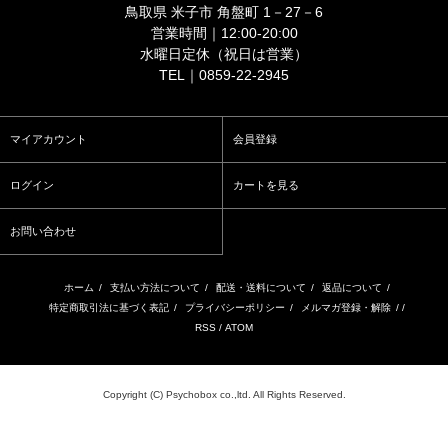
鳥取県 米子市 角盤町 1－27－6
営業時間｜12:00-20:00
水曜日定休（祝日は営業）
TEL｜0859-22-2945
マイアカウント
会員登録
ログイン
カートを見る
お問い合わせ
ホーム
/
支払い方法について
/
配送・送料について
/
返品について
/
特定商取引法に基づく表記
/
プライバシーポリシー
/
メルマガ登録・解除
/ /
RSS
/
ATOM
Copyright (C) Psychobox co.,ltd. All Rights Reserved.