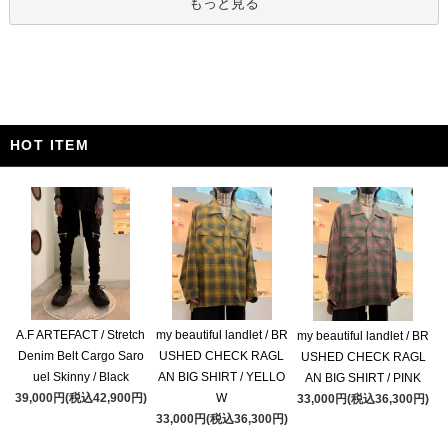
もっと見る
HOT ITEM
A.F ARTEFACT / Stretch
my beautiful landlet / BR
my beautiful landlet / BR
Denim Belt Cargo Saro
USHED CHECK RAGL
USHED CHECK RAGL
uel Skinny / Black
AN BIG SHIRT / YELLO
AN BIG SHIRT / PINK
39,000円(税込42,900円)
W
33,000円(税込36,300円)
33,000円(税込36,300円)