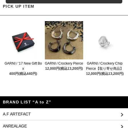
PICK UP ITEM
GARNI / ’17 New Gift Bo
GARNI / Crockery Pierce
GARNI / Crockery Chip
x
12,000円(税込13,200円)
Pierce【取り寄せ商品】
400円(税込440円)
12,000円(税込13,200円)
BRAND LIST “A to Z”
A.F ARTEFACT
ANREALAGE