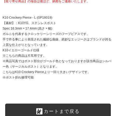
【取り寄せ商品】の場合は後ほど、納期をご連絡いたします。
K10 Crockery Pierce - L (GP18019)
【素材】：K10YG、ステンレスポスト
Spec 16.3mm × 17.4mm (高さ × 幅)
ガルニを代表するクロッケリーシリーズのフープピアスです。
手で作る事により表現された繊細な曲線、絶妙なエッジーさはブランドが誇る
上質な仕上がりとなっています。
K10イエローゴールド仕様
※こちらの商品は片耳用です。
※商品写真ではポスト部分がゴールド色となっておりますが該当商品はシルバ
ー色（サージカルポスト）となります。
こちらはK10 Crockery Pierceより一回り大きいデザインです。
※ポスト折れ修理可能
カートまで戻る