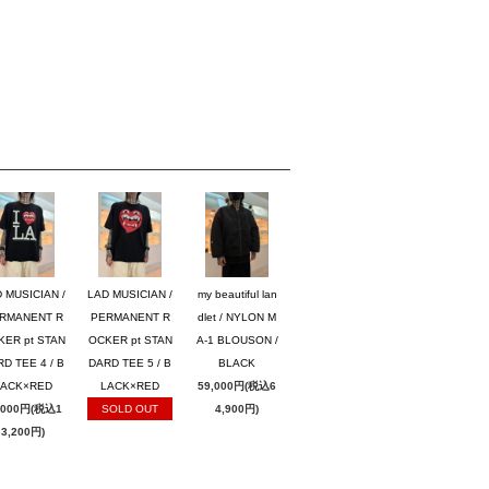
 MUSICIAN /
LAD MUSICIAN /
my beautiful lan
RMANENT R
PERMANENT R
dlet / NYLON M
KER pt STAN
OCKER pt STAN
A-1 BLOUSON /
D TEE 4 / B
DARD TEE 5 / B
BLACK
LACK×RED
LACK×RED
59,000円(税込6
,000円(税込1
SOLD OUT
4,900円)
3,200円)