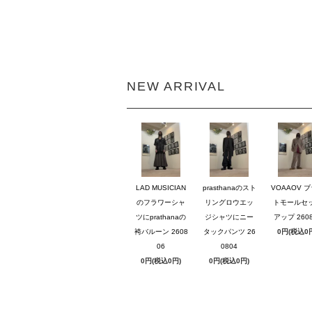
NEW ARRIVAL
LAD MUSICIAN
prasthanaのスト
VOAAOV 
のフラワーシャ
リングロウエッ
トモールセ
ツにprathanaの
ジシャツにニー
アップ 2608
袴バルーン 2608
タックパンツ 26
0円(税込0
06
0804
0円(税込0円)
0円(税込0円)