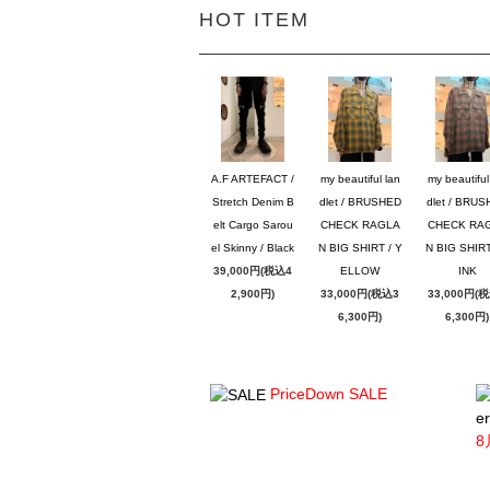
HOT ITEM
A.F ARTEFACT /
my beautiful lan
my beautiful
Stretch Denim B
dlet / BRUSHED
dlet / BRU
elt Cargo Sarou
CHECK RAGLA
CHECK RA
el Skinny / Black
N BIG SHIRT / Y
N BIG SHIRT
39,000円(税込4
ELLOW
INK
2,900円)
33,000円(税込3
33,000円(
6,300円)
6,300円)
PriceDown SALE
er
8