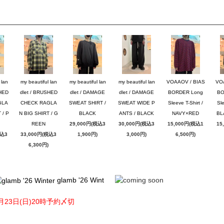
 lan
my beautiful lan
my beautiful lan
my beautiful lan
VOAAOV / BIAS
VO
SHED
dlet / BRUSHED
dlet / DAMAGE
dlet / DAMAGE
BORDER Long
BO
GLA
CHECK RAGLA
SWEAT SHIRT /
SWEAT WIDE P
Sleeve T-Shirt /
Sle
 / P
N BIG SHIRT / G
BLACK
ANTS / BLACK
NAVY×RED
BL
REEN
29,000円(税込3
30,000円(税込3
15,000円(税込1
15
税込3
33,000円(税込3
1,900円)
3,000円)
6,500円)
6,300円)
glamb '26 Wint
月23日(日)20時予約〆切