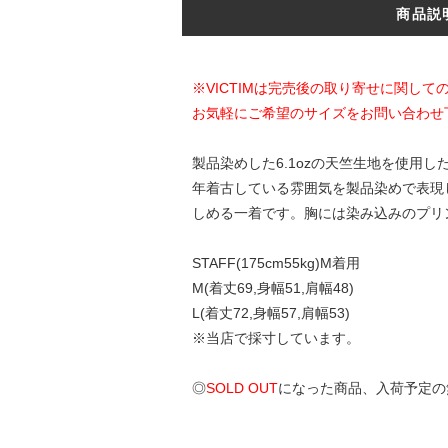
商品説
※VICTIMは完売後の取り寄せに関し
お気軽にご希望のサイズをお問い合わせ
製品染めした6.1ozの天竺生地を使
年着古している雰囲気を製品染めで表現
しめる一着です。胸には染み込みのプリ
STAFF(175cm55kg)M着用
M(着丈69,身幅51,肩幅48)
L(着丈72,身幅57,肩幅53)
※当店で採寸しています。
◎
SOLD OUT
になった商品、入荷予定の