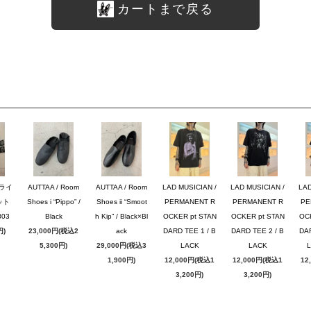
カートまで戻る
ブライ
AUTTAA / Room
AUTTAA / Room
LAD MUSICIAN /
LAD MUSICIAN /
LAD
ット
Shoes i “Pippo” /
Shoes ii “Smoot
PERMANENT R
PERMANENT R
PE
03
Black
h Kip” / Black×Bl
OCKER pt STAN
OCKER pt STAN
OC
円)
23,000円(税込2
ack
DARD TEE 1 / B
DARD TEE 2 / B
DAR
5,300円)
29,000円(税込3
LACK
LACK
1,900円)
12,000円(税込1
12,000円(税込1
12
3,200円)
3,200円)