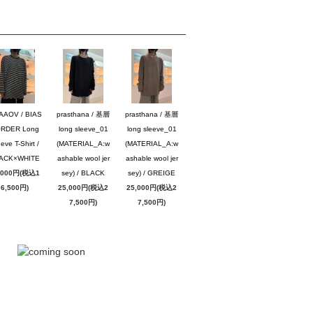
AAOV / BIAS
prasthana / 基層
prasthana / 基層
RDER Long
long sleeve_01
long sleeve_01
eve T-Shirt /
(MATERIAL_A:w
(MATERIAL_A:w
ACK×WHITE
ashable wool jer
ashable wool jer
,000円(税込1
sey) / BLACK
sey) / GREIGE
6,500円)
25,000円(税込2
25,000円(税込2
7,500円)
7,500円)