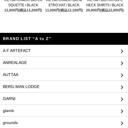
VICTIM×CA4LA / BIG CA
VICTIM×CA4LA / BIG M
VICTIM / BIG RAYON C
SQUETTE / BLACK
ETRO HAT / BLACK
HECK SHIRTS / BLACK
12,000円(税込13,200円)
11,000円(税込12,100円)
20,000円(税込22,000円)
BRAND LIST “A to Z”
A.F ARTEFACT
ANREALAGE
AUTTAA
BERG-MAN LODGE
GARNI
glamb
grounds