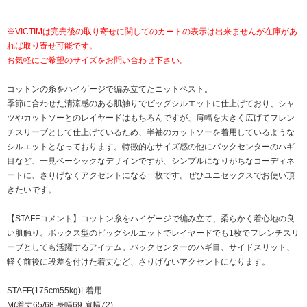
※VICTIMは完売後の取り寄せに関してのカートの表示は出来ませんが在庫があ
れば取り寄せ可能です。
お気軽にご希望のサイズをお問い合わせ下さい。
コットンの糸をハイゲージで編み立てたニットベスト。
季節に合わせた清涼感のある肌触りでビッグシルエットに仕上げており、シャ
ツやカットソーとのレイヤードはもちろんですが、肩幅を大きく広げてフレン
チスリーブとして仕上げているため、半袖のカットソーを着用しているような
シルエットとなっております。特徴的なサイズ感の他にバックセンターのハギ
目など、一見ベーシックなデザインですが、シンプルになりがちなコーディネ
ートに、さりげなくアクセントになる一枚です。ぜひユニセックスでお使い頂
きたいです。
【STAFFコメント】コットン糸をハイゲージで編み立て、柔らかく着心地の良
い肌触り。ボックス型のビッグシルエットでレイヤードでも1枚でフレンチスリ
ーブとしても活躍するアイテム。バックセンターのハギ目、サイドスリット、
軽く前後に段差を付けた着丈など、さりげないアクセントになります。
STAFF(175cm55kg)L着用
M(着丈65/68,身幅69,肩幅72)