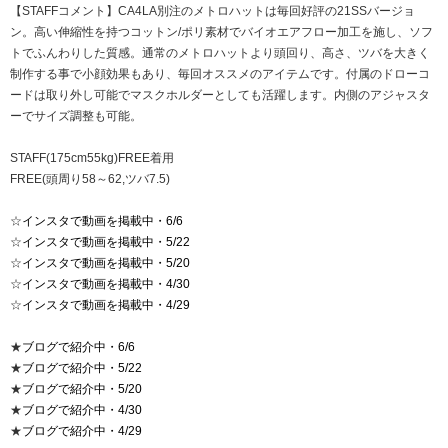
【STAFFコメント】CA4LA別注のメトロハットは毎回好評の21SSバージョ
ン。高い伸縮性を持つコットン/ポリ素材でバイオエアフロー加工を施し、ソフ
トでふんわりした質感。通常のメトロハットより頭回り、高さ、ツバを大きく
制作する事で小顔効果もあり、毎回オススメのアイテムです。付属のドローコ
ードは取り外し可能でマスクホルダーとしても活躍します。内側のアジャスタ
ーでサイズ調整も可能。
STAFF(175cm55kg)FREE着用
FREE(頭周り58～62,ツバ7.5)
☆
インスタで動画を掲載中・6/6
☆
インスタで動画を掲載中・5/22
☆
インスタで動画を掲載中・5/20
☆
インスタで動画を掲載中・4/30
☆
インスタで動画を掲載中・4/29
★
ブログで紹介中・6/6
★
ブログで紹介中・5/22
★
ブログで紹介中・5/20
★
ブログで紹介中・4/30
★
ブログで紹介中・4/29