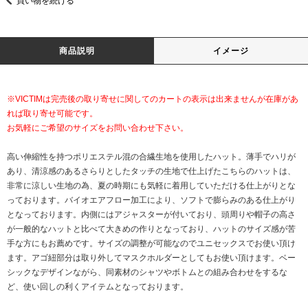
買い物を続ける
商品説明
イメージ
※VICTIMは完売後の取り寄せに関してのカートの表示は出来ませんが在庫があ
れば取り寄せ可能です。
お気軽にご希望のサイズをお問い合わせ下さい。
高い伸縮性を持つポリエステル混の合繊生地を使用したハット。薄手でハリが
あり、清涼感のあるさらりとしたタッチの生地で仕上げたこちらのハットは、
非常に涼しい生地の為、夏の時期にも気軽に着用していただける仕上がりとな
っております。バイオエアフロー加工により、ソフトで膨らみのある仕上がり
となっております。内側にはアジャスターが付いており、頭周りや帽子の高さ
が一般的なハットと比べて大きめの作りとなっており、ハットのサイズ感が苦
手な方にもお薦めです。サイズの調整が可能なのでユニセックスでお使い頂け
ます。アゴ紐部分は取り外してマスクホルダーとしてもお使い頂けます。ベー
シックなデザインながら、同素材のシャツやボトムとの組み合わせをするな
ど、使い回しの利くアイテムとなっております。