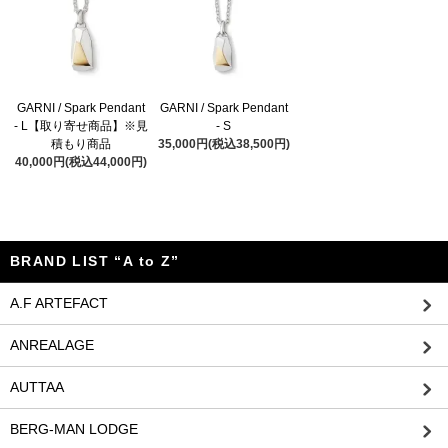
GARNI / Spark Pendant
GARNI / Spark Pendant
- L【取り寄せ商品】※見
- S
積もり商品
35,000円(税込38,500円)
40,000円(税込44,000円)
BRAND LIST “A to Z”
A.F ARTEFACT
ANREALAGE
AUTTAA
BERG-MAN LODGE