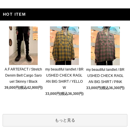
HOT ITEM
A.F ARTEFACT / Stretch
my beautiful landlet / BR
my beautiful landlet / BR
Denim Belt Cargo Saro
USHED CHECK RAGL
USHED CHECK RAGL
uel Skinny / Black
AN BIG SHIRT / YELLO
AN BIG SHIRT / PINK
39,000円(税込42,900円)
W
33,000円(税込36,300円)
33,000円(税込36,300円)
もっと見る