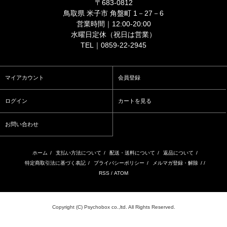
〒683-0812
鳥取県 米子市 角盤町 1－27－6
営業時間｜12:00-20:00
水曜日定休（祝日は営業）
TEL｜0859-22-2945
マイアカウント
会員登録
ログイン
カートを見る
お問い合わせ
ホーム
/
支払い方法について
/
配送・送料について
/
返品について
/
特定商取引法に基づく表記
/
プライバシーポリシー
/
メルマガ登録・解除
/ /
RSS
/
ATOM
Copyright (C) Psychobox co.,ltd. All Rights Reserved.