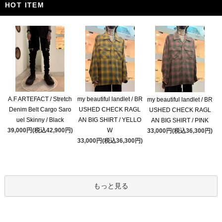
HOT ITEM
A.F ARTEFACT / Stretch
my beautiful landlet / BR
my beautiful landlet / BR
Denim Belt Cargo Saro
USHED CHECK RAGL
USHED CHECK RAGL
uel Skinny / Black
AN BIG SHIRT / YELLO
AN BIG SHIRT / PINK
39,000円(税込42,900円)
W
33,000円(税込36,300円)
33,000円(税込36,300円)
もっと見る