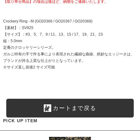
【取り寄せ商品】の場合は後ほど、納期をご連絡いたします。
Crockery Ring - M (GO20366 / GO20367 / GO20368)
【素材】：SV925
【サイズ】：#3、5、7、9 / 11、13、15 / 17、19、21、23
縦：5.0mm
定番のクロッケリーシリーズ。
ガルニ特有の手で作る事により表現された繊細な曲線、絶妙なエッジーさは、
ブランドが誇る上質な仕上がりとなっています。
※サイズ直し前後2 サイズ可能
カートまで戻る
PICK UP ITEM