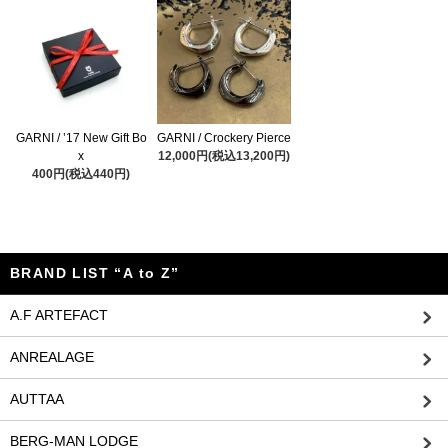
GARNI / ’17 New Gift Bo
GARNI / Crockery Pierce
x
12,000円(税込13,200円)
400円(税込440円)
BRAND LIST “A to Z”
A.F ARTEFACT
ANREALAGE
AUTTAA
BERG-MAN LODGE