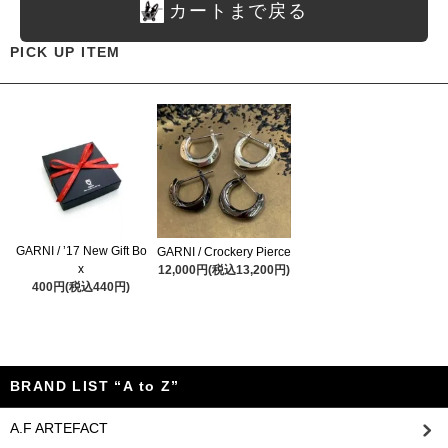
カートまで戻る
PICK UP ITEM
GARNI / ’17 New Gift Bo
GARNI / Crockery Pierce
x
12,000円(税込13,200円)
400円(税込440円)
BRAND LIST “A to Z”
A.F ARTEFACT