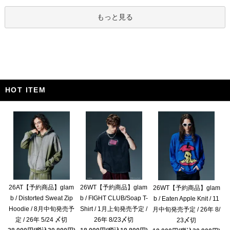
もっと見る
HOT ITEM
26AT【予約商品】glam
26WT【予約商品】glam
26WT【予約商品】glam
b / Distorted Sweat Zip
b / FIGHT CLUB/Soap T-
b / Eaten Apple Knit / 11
Hoodie / 8月中旬発売予
Shirt / 1月上旬発売予定 /
月中旬発売予定 / 26年 8/
定 / 26年 5/24 〆切
26年 8/23〆切
23〆切