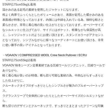
STAFF(175cm55kg)L着用
温かみのある起毛の素材を使用したジャケットになります。
程よく肉厚でふっくらとしたボリュームがあり、表面が起毛した暖かみのある
表面感が特徴となっております。内側には中綿を入れている為、独特な軽さと
柔らかさが、非常に着心地の良い仕上がりとなっております。オーバーサイズ
なシルエットに仕上げており、サイドにはポケット。軽量ながら保温性が高
く、シャツジャケットのようにお使い頂けます。スタンドカラーがアクセント
となっており、シンプルながらに様々なコーディネートにお使い頂ける、非常
に使い勝手の良いアイテムとなっております。
・
VOAAOV / COMPRESSED WOOL Crew Neck Pullover / ECRU
STAFF(175cm55kg)2着用
VOAAOV 秋冬シーズン定番素材である圧縮ウールリングニット。圧縮ウールで
ありながら、
軽く着心地が良いのが特徴。断ち切り可能な素材の為、中肉ながらすっきりと
した仕上がりに。
クルーネックタイプのすっきりとしたシンプルさが魅力のプルオーバートップ
ス。
ラグランスリーブで全体的にゆったりとしたオーバーサイズのシルエットなが
ら、
断ち切りのデザインとクルーネックで、すっきりとまとまったクリーンな印象