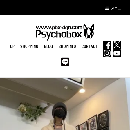
メニュー
TOP
SHOPPING
BLOG
SHOPINFO
CONTACT