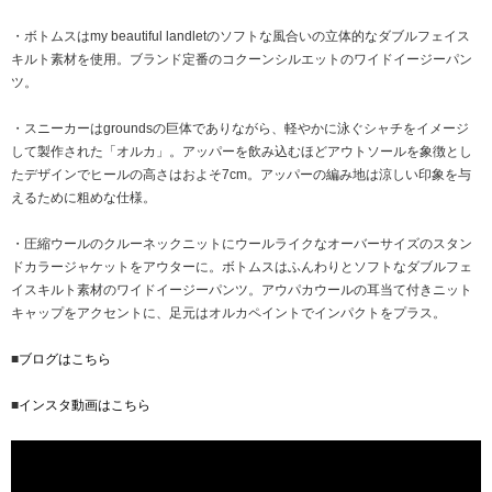
・ボトムスはmy beautiful landletのソフトな風合いの立体的なダブルフェイス
キルト素材を使用。ブランド定番のコクーンシルエットのワイドイージーパン
ツ。
・スニーカーはgroundsの巨体でありながら、軽やかに泳ぐシャチをイメージ
して製作された「オルカ」。アッパーを飲み込むほどアウトソールを象徴とし
たデザインでヒールの高さはおよそ7cm。アッパーの編み地は涼しい印象を与
えるために粗めな仕様。
・圧縮ウールのクルーネックニットにウールライクなオーバーサイズのスタン
ドカラージャケットをアウターに。ボトムスはふんわりとソフトなダブルフェ
イスキルト素材のワイドイージーパンツ。アウパカウールの耳当て付きニット
キャップをアクセントに、足元はオルカペイントでインパクトをプラス。
■
ブログはこちら
■
インスタ動画はこちら