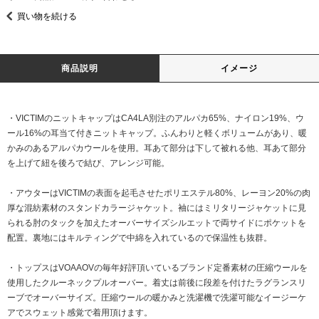
買い物を続ける
商品説明
イメージ
・VICTIMのニットキャップはCA4LA別注のアルパカ65%、ナイロン19%、ウ
ール16%の耳当て付きニットキャップ。ふんわりと軽くボリュームがあり、暖
かみのあるアルパカウールを使用。耳あて部分は下して被れる他、耳あて部分
を上げて紐を後ろで結び、アレンジ可能。
・アウターはVICTIMの表面を起毛させたポリエステル80%、レーヨン20%の肉
厚な混紡素材のスタンドカラージャケット。袖にはミリタリージャケットに見
られる肘のタックを加えたオーバーサイズシルエットで両サイドにポケットを
配置。裏地にはキルティングで中綿を入れているので保温性も抜群。
・トップスはVOAAOVの毎年好評頂いているブランド定番素材の圧縮ウールを
使用したクルーネックプルオーバー。着丈は前後に段差を付けたラグランスリ
ーブでオーバーサイズ。圧縮ウールの暖かみと洗濯機で洗濯可能なイージーケ
アでスウェット感覚で着用頂けます。