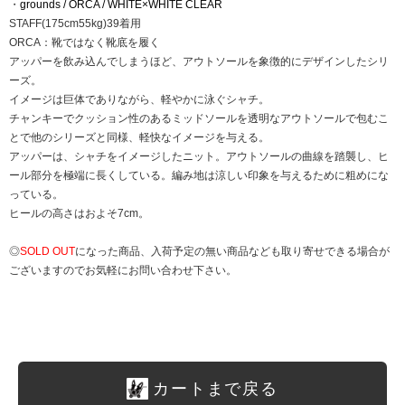
・
grounds / ORCA / WHITE×WHITE CLEAR
STAFF(175cm55kg)39着用
ORCA：靴ではなく靴底を履く
アッパーを飲み込んでしまうほど、アウトソールを象徴的にデザインしたシリ
ーズ。
イメージは巨体でありながら、軽やかに泳ぐシャチ。
チャンキーでクッション性のあるミッドソールを透明なアウトソールで包むこ
とで他のシリーズと同様、軽快なイメージを与える。
アッパーは、シャチをイメージしたニット。アウトソールの曲線を踏襲し、ヒ
ール部分を極端に長くしている。編み地は涼しい印象を与えるために粗めにな
っている。
ヒールの高さはおよそ7cm。
◎
SOLD OUT
になった商品、入荷予定の無い商品なども取り寄せできる場合が
ございますのでお気軽にお問い合わせ下さい。
カートまで戻る