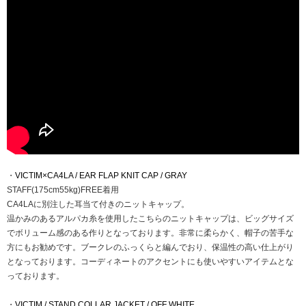
・
VICTIM×CA4LA / EAR FLAP KNIT CAP / GRAY
STAFF(175cm55kg)FREE着用
CA4LAに別注した耳当て付きのニットキャップ。
温かみのあるアルパカ糸を使用したこちらのニットキャップは、ビッグサイズ
でボリューム感のある作りとなっております。非常に柔らかく、帽子の苦手な
方にもお勧めです。ブークレのふっくらと編んでおり、保温性の高い仕上がり
となっております。コーディネートのアクセントにも使いやすいアイテムとな
っております。
・
VICTIM / STAND COLLAR JACKET / OFF WHITE