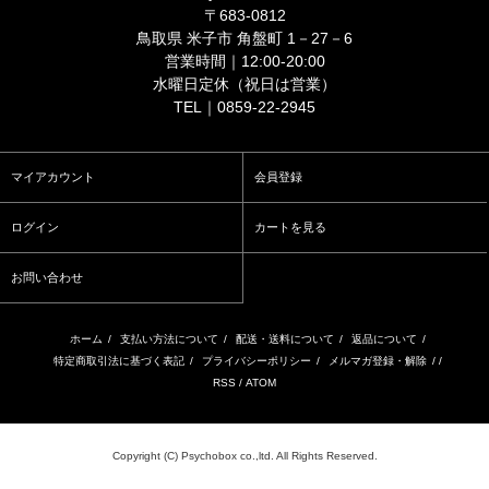
〒683-0812
鳥取県 米子市 角盤町 1－27－6
営業時間｜12:00-20:00
水曜日定休（祝日は営業）
TEL｜0859-22-2945
マイアカウント
会員登録
ログイン
カートを見る
お問い合わせ
ホーム
/
支払い方法について
/
配送・送料について
/
返品について
/
特定商取引法に基づく表記
/
プライバシーポリシー
/
メルマガ登録・解除
/ /
RSS
/
ATOM
Copyright (C) Psychobox co.,ltd. All Rights Reserved.