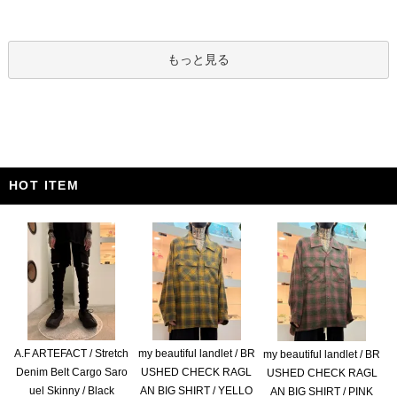
もっと見る
HOT ITEM
A.F ARTEFACT / Stretch
my beautiful landlet / BR
my beautiful landlet / BR
Denim Belt Cargo Saro
USHED CHECK RAGL
USHED CHECK RAGL
uel Skinny / Black
AN BIG SHIRT / YELLO
AN BIG SHIRT / PINK