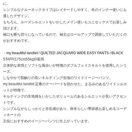
に。
シンプルなクルーネックタイプはレイヤードしやすく、冬のインナー使いにも
適したデザイン。
もちろん、ルーズシルエットをいかしたメイン使いもユニセックスでお楽しみ
頂けます。
袖口も断ち切りになっているので、袖丈はロールアップで調節していただくの
がおすすめです。
・
my beautiful landlet / QUILTED JACQUARD WIDE EASY PANTS / BLACK
STAFF(175cm55kg)0着用
立体的な表情とソフトな風合いが特徴のダブルフェイスキルトを使用したシリ
ーズ。
しなやかで肌触りの良いキルティング生地のワイドイージーパンツ。
my beautiful landlet 定番のテーパードを効かせた、まるみのあるワイドシルエ
ットが特徴で、
キルティングの生地感をいかしたボリュームのあるシルエットが良いアクセン
トです。
シンプルながらしっかりと存在感があり、秋冬らしい季節感も楽しめるコーデ
ィネートの
主役におすすめのイージーパンツに仕上がっています。