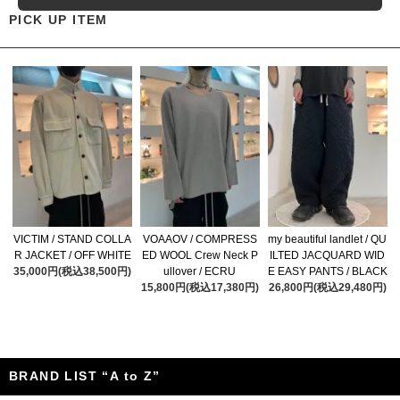
PICK UP ITEM
VICTIM / STAND COLLA
VOAAOV / COMPRESS
my beautiful landlet / QU
R JACKET / OFF WHITE
ED WOOL Crew Neck P
ILTED JACQUARD WID
35,000円(税込38,500円)
ullover / ECRU
E EASY PANTS / BLACK
15,800円(税込17,380円)
26,800円(税込29,480円)
BRAND LIST “A to Z”