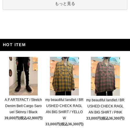
もっと見る
HOT ITEM
A.F ARTEFACT / Stretch
my beautiful landlet / BR
my beautiful landlet / BR
Denim Belt Cargo Saro
USHED CHECK RAGL
USHED CHECK RAGL
uel Skinny / Black
AN BIG SHIRT / YELLO
AN BIG SHIRT / PINK
39,000円(税込42,900円)
W
33,000円(税込36,300円)
33,000円(税込36,300円)