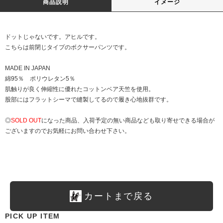
商品説明
イメージ
ドットじゃないです。アヒルです。
こちらは前閉じタイプのボクサーパンツです。
MADE IN JAPAN
綿95％ ポリウレタン5％
肌触りが良く伸縮性に優れたコットンベア天竺を使用。
股部にはフラットシーマで縫製してるので履き心地抜群です。
◎
SOLD OUT
になった商品、入荷予定の無い商品なども取り寄せできる場合が
ございますのでお気軽にお問い合わせ下さい。
カートまで戻る
PICK UP ITEM