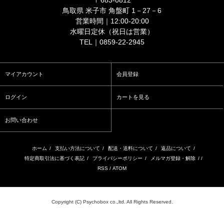
〒683-0812
鳥取県 米子市 角盤町 1－27－6
営業時間｜12:00-20:00
水曜日定休（祝日は営業）
TEL｜0859-22-2945
マイアカウント
会員登録
ログイン
カートを見る
お問い合わせ
ホーム
/
支払い方法について
/
配送・送料について
/
返品について
/
特定商取引法に基づく表記
/
プライバシーポリシー
/
メルマガ登録・解除
/ /
RSS
/
ATOM
Copyright (C) Psychobox co.,ltd. All Rights Reserved.