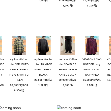
1,900円)
12,000円(税込1
12,000円(税込1
12
3,200円)
3,200円)
 lan
my beautiful lan
my beautiful lan
my beautiful lan
VOAAOV / BIAS
VO
SHED
dlet / BRUSHED
dlet / DAMAGE
dlet / DAMAGE
BORDER Long
BO
GLA
CHECK RAGLA
SWEAT SHIRT /
SWEAT WIDE P
Sleeve T-Shirt /
Sle
 / P
N BIG SHIRT / G
BLACK
ANTS / BLACK
NAVY×RED
BL
REEN
29,000円(税込3
30,000円(税込3
15,000円(税込1
15
税込3
33,000円(税込3
1,900円)
3,000円)
6,500円)
6,300円)