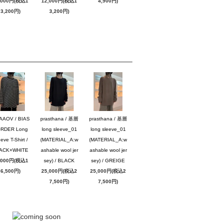
,000円(税込1
12,000円(税込1
4,900円)
3,200円)
3,200円)
AAOV / BIAS
prasthana / 基層
prasthana / 基層
RDER Long
long sleeve_01
long sleeve_01
eve T-Shirt /
(MATERIAL_A:w
(MATERIAL_A:w
ACK×WHITE
ashable wool jer
ashable wool jer
,000円(税込1
sey) / BLACK
sey) / GREIGE
6,500円)
25,000円(税込2
25,000円(税込2
7,500円)
7,500円)