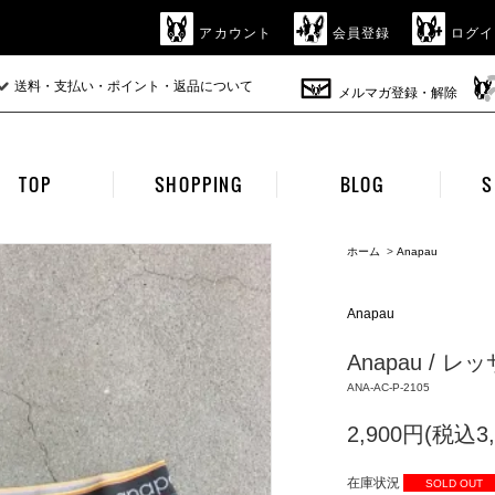
アカウント
会員登録
ログイ
送料・支払い・ポイント・返品について
メルマガ登録・解除
TOP
SHOPPING
BLOG
S
ホーム
>
Anapau
Anapau
Anapau / レ
ANA-AC-P-2105
2,900円(税込3,
在庫状況
SOLD OUT