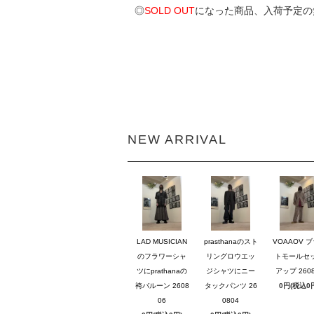
◎
SOLD OUT
になった商品、入荷予定の
NEW ARRIVAL
LAD MUSICIAN
prasthanaのスト
VOAAOV 
のフラワーシャ
リングロウエッ
トモールセ
ツにprathanaの
ジシャツにニー
アップ 2608
袴バルーン 2608
タックパンツ 26
0円(税込0
06
0804