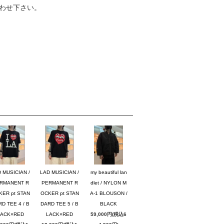
わせ下さい。
 MUSICIAN /
LAD MUSICIAN /
my beautiful lan
RMANENT R
PERMANENT R
dlet / NYLON M
KER pt STAN
OCKER pt STAN
A-1 BLOUSON /
D TEE 4 / B
DARD TEE 5 / B
BLACK
LACK×RED
LACK×RED
59,000円(税込6