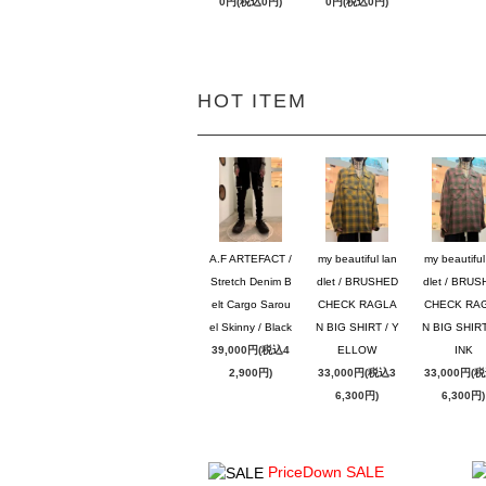
0円(税込0円)
0円(税込0円)
HOT ITEM
A.F ARTEFACT /
my beautiful lan
my beautiful
Stretch Denim B
dlet / BRUSHED
dlet / BRU
elt Cargo Sarou
CHECK RAGLA
CHECK RA
el Skinny / Black
N BIG SHIRT / Y
N BIG SHIRT
39,000円(税込4
ELLOW
INK
2,900円)
33,000円(税込3
33,000円(
6,300円)
6,300円)
PriceDown SALE