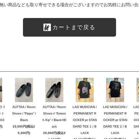
無い商品なども取り寄せできる場合がございますのでお気軽にお問い合
カートまで戻る
ブライ
AUTTAA / Room
AUTTAA / Room
LAD MUSICIAN /
LAD MUSICIAN /
LAD
ット
Shoes i “Pippo” /
Shoes ii “Smoot
PERMANENT R
PERMANENT R
PE
03
Black
h Kip” / Black×Bl
OCKER pt STAN
OCKER pt STAN
OC
円)
23,000円(税込2
ack
DARD TEE 1 / B
DARD TEE 2 / B
DAR
5,300円)
29,000円(税込3
LACK
LACK