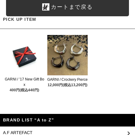
カートまで戻る
PICK UP ITEM
GARNI / ’17 New Gift Bo
GARNI / Crockery Pierce
x
12,000円(税込13,200円)
400円(税込440円)
BRAND LIST “A to Z”
A.F ARTEFACT