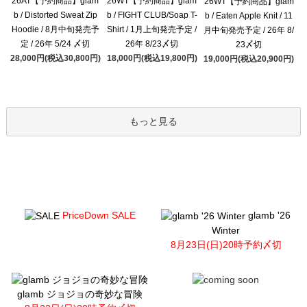
26AT【予約商品】glam
26WT【予約商品】glam
26WT【予約商品】glam
b / Distorted Sweat Zip
b / FIGHT CLUB/Soap T-
b / Eaten Apple Knit / 11
Hoodie / 8月中旬発売予
Shirt / 1月上旬発売予定 /
月中旬発売予定 / 26年 8/
定 / 26年 5/24 〆切
26年 8/23〆切
23〆切
28,000円(税込30,800円)
18,000円(税込19,800円)
19,000円(税込20,900円)
もっと見る
PriceDown SALE
glamb '26
Winter
8月23日(日)20時予約〆切
glamb ジョジョの奇妙な冒険