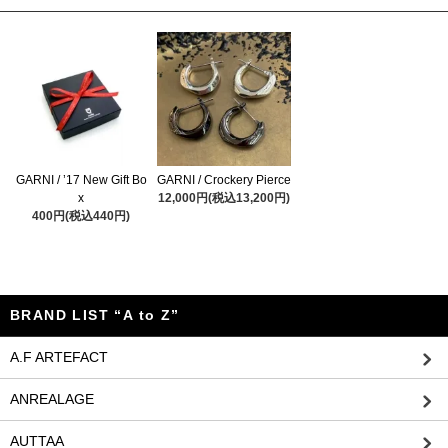
GARNI / ’17 New Gift Bo
GARNI / Crockery Pierce
x
12,000円(税込13,200円)
400円(税込440円)
BRAND LIST “A to Z”
A.F ARTEFACT
ANREALAGE
AUTTAA