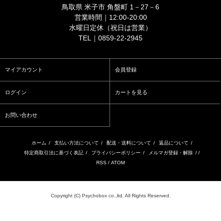
鳥取県 米子市 角盤町 1－27－6
営業時間｜12:00-20:00
水曜日定休（祝日は営業）
TEL｜0859-22-2945
マイアカウント
会員登録
ログイン
カートを見る
お問い合わせ
ホーム
/
支払い方法について
/
配送・送料について
/
返品について
/
特定商取引法に基づく表記
/
プライバシーポリシー
/
メルマガ登録・解除
/ /
RSS
/
ATOM
Copyright (C) Psychobox co.,ltd. All Rights Reserved.