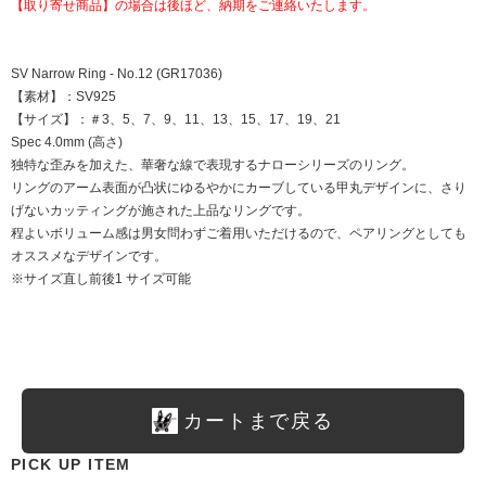
【取り寄せ商品】の場合は後ほど、納期をご連絡いたします。
SV Narrow Ring - No.12 (GR17036)
【素材】：SV925
【サイズ】：＃3、5、7、9、11、13、15、17、19、21
Spec 4.0mm (高さ)
独特な歪みを加えた、華奢な線で表現するナローシリーズのリング。
リングのアーム表面が凸状にゆるやかにカーブしている甲丸デザインに、さり
げないカッティングが施された上品なリングです。
程よいボリューム感は男女問わずご着用いただけるので、ペアリングとしても
オススメなデザインです。
※サイズ直し前後1 サイズ可能
カートまで戻る
PICK UP ITEM