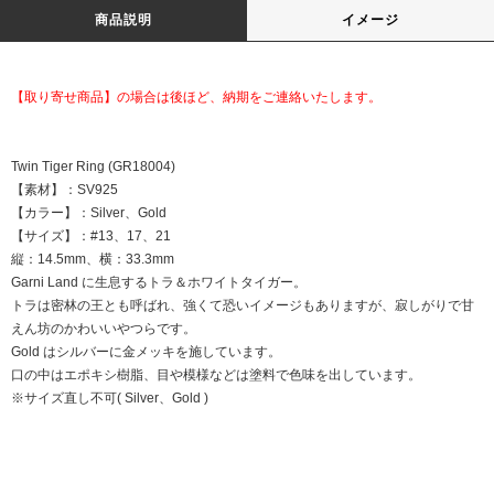
商品説明
イメージ
【取り寄せ商品】の場合は後ほど、納期をご連絡いたします。
Twin Tiger Ring (GR18004)
【素材】：SV925
【カラー】：Silver、Gold
【サイズ】：#13、17、21
縦：14.5mm、横：33.3mm
Garni Land に生息するトラ＆ホワイトタイガー。
トラは密林の王とも呼ばれ、強くて恐いイメージもありますが、寂しがりで甘
えん坊のかわいいやつらです。
Gold はシルバーに金メッキを施しています。
口の中はエポキシ樹脂、目や模様などは塗料で色味を出しています。
※サイズ直し不可( Silver、Gold )