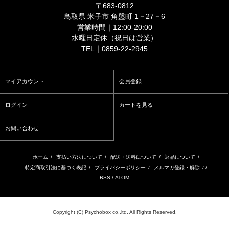
〒683-0812
鳥取県 米子市 角盤町 1－27－6
営業時間｜12:00-20:00
水曜日定休（祝日は営業）
TEL｜0859-22-2945
マイアカウント
会員登録
ログイン
カートを見る
お問い合わせ
ホーム
/
支払い方法について
/
配送・送料について
/
返品について
/
特定商取引法に基づく表記
/
プライバシーポリシー
/
メルマガ登録・解除
/ /
RSS
/
ATOM
Copyright (C) Psychobox co.,ltd. All Rights Reserved.