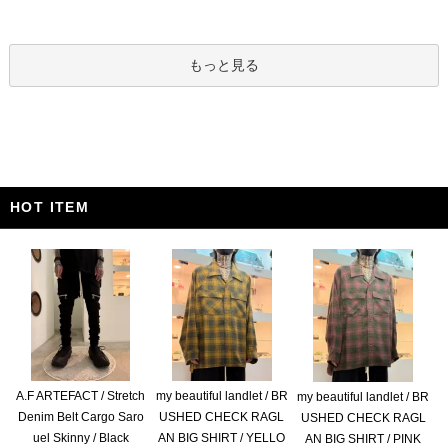
もっと見る
HOT ITEM
A.F ARTEFACT / Stretch
my beautiful landlet / BR
my beautiful landlet / BR
Denim Belt Cargo Saro
USHED CHECK RAGL
USHED CHECK RAGL
uel Skinny / Black
AN BIG SHIRT / YELLO
AN BIG SHIRT / PINK