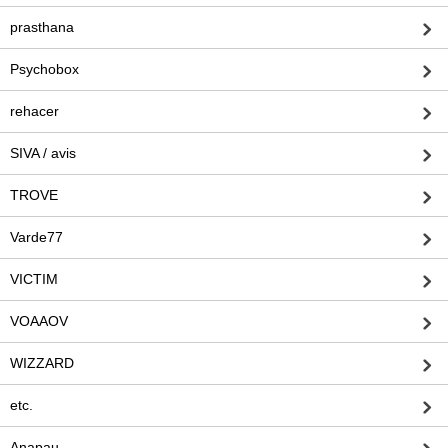
prasthana
Psychobox
rehacer
SIVA / avis
TROVE
Varde77
VICTIM
VOAAOV
WIZZARD
etc.
Anapau