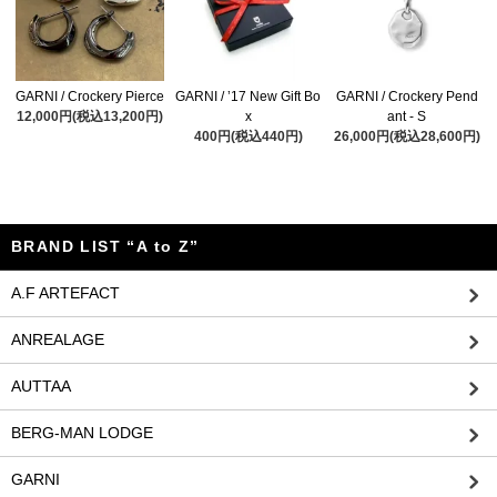
GARNI / ’17 New Gift Bo
GARNI / Crockery Pierce
GARNI / Crockery Pend
x
12,000円(税込13,200円)
ant - S
400円(税込440円)
26,000円(税込28,600円)
BRAND LIST “A to Z”
A.F ARTEFACT
ANREALAGE
AUTTAA
BERG-MAN LODGE
GARNI