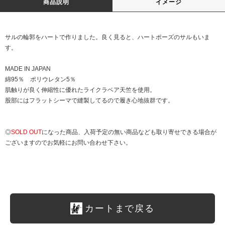
商品説明
イメージ
サルの輪郭をハートで作りました。良く見ると、ハートポーズのサルもいま
す。
MADE IN JAPAN
綿95％ ポリウレタン5％
肌触りが良く伸縮性に優れたライクラベア天竺を使用。
股部にはフラットシーマで縫製してるので履き心地抜群です。
◎
SOLD OUT
になった商品、入荷予定の無い商品なども取り寄せできる場合が
ございますのでお気軽にお問い合わせ下さい。
カートまで戻る