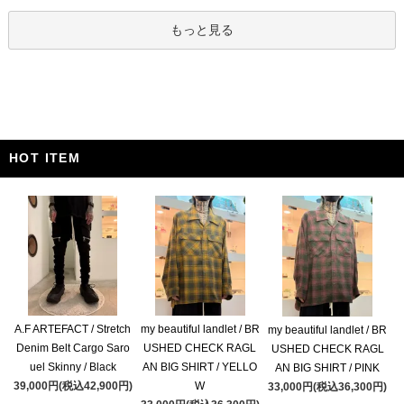
もっと見る
HOT ITEM
A.F ARTEFACT / Stretch
my beautiful landlet / BR
my beautiful landlet / BR
Denim Belt Cargo Saro
USHED CHECK RAGL
USHED CHECK RAGL
uel Skinny / Black
AN BIG SHIRT / YELLO
AN BIG SHIRT / PINK
39,000円(税込42,900円)
W
33,000円(税込36,300円)