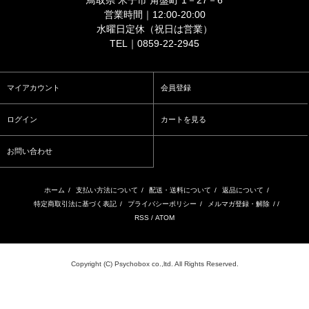
鳥取県 米子市 角盤町 1－27－6
営業時間｜12:00-20:00
水曜日定休（祝日は営業）
TEL｜0859-22-2945
マイアカウント
会員登録
ログイン
カートを見る
お問い合わせ
ホーム
/
支払い方法について
/
配送・送料について
/
返品について
/
特定商取引法に基づく表記
/
プライバシーポリシー
/
メルマガ登録・解除
/ /
RSS
/
ATOM
Copyright (C) Psychobox co.,ltd. All Rights Reserved.