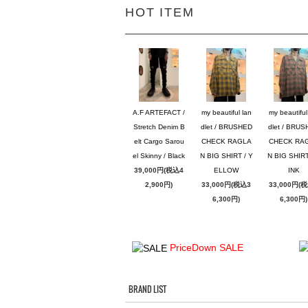
HOT ITEM
A.F ARTEFACT /
my beautiful lan
my beautiful
Stretch Denim B
dlet / BRUSHED
dlet / BRU
elt Cargo Sarou
CHECK RAGLA
CHECK RA
el Skinny / Black
N BIG SHIRT / Y
N BIG SHIRT
39,000円(税込4
ELLOW
INK
2,900円)
33,000円(税込3
33,000円(
6,300円)
6,300円)
PriceDown SALE
BRAND LIST