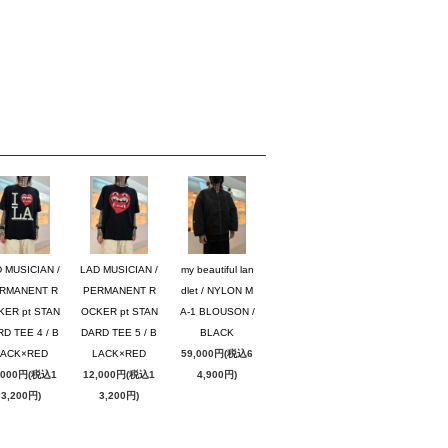
 MUSICIAN /
LAD MUSICIAN /
my beautiful lan
RMANENT R
PERMANENT R
dlet / NYLON M
KER pt STAN
OCKER pt STAN
A-1 BLOUSON /
D TEE 4 / B
DARD TEE 5 / B
BLACK
LACK×RED
LACK×RED
59,000円(税込6
,000円(税込1
12,000円(税込1
4,900円)
3,200円)
3,200円)