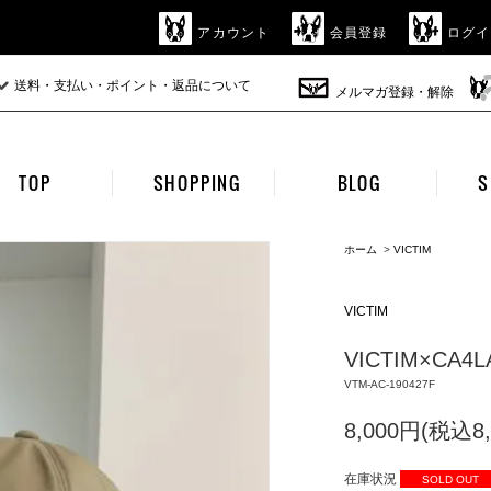
アカウント
会員登録
ログイ
送料・支払い・ポイント・返品について
メルマガ登録・解除
TOP
SHOPPING
BLOG
S
ホーム
>
VICTIM
VICTIM
VICTIM×CA4LA
VTM-AC-190427F
8,000円(税込8,
在庫状況
SOLD OUT