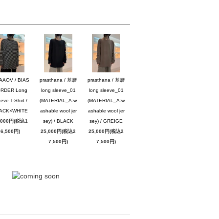
AAOV / BIAS
prasthana / 基層
prasthana / 基層
RDER Long
long sleeve_01
long sleeve_01
eve T-Shirt /
(MATERIAL_A:w
(MATERIAL_A:w
ACK×WHITE
ashable wool jer
ashable wool jer
,000円(税込1
sey) / BLACK
sey) / GREIGE
6,500円)
25,000円(税込2
25,000円(税込2
7,500円)
7,500円)