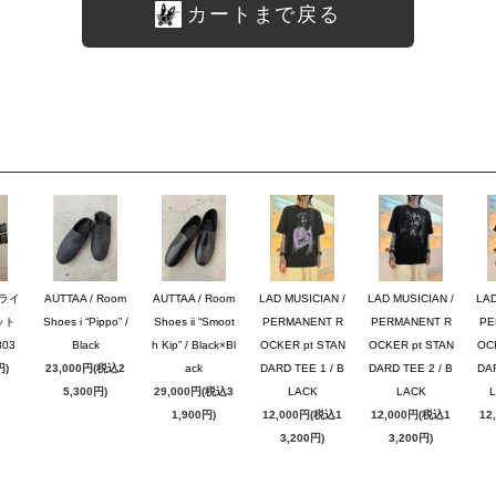
カートまで戻る
ブライ
AUTTAA / Room
AUTTAA / Room
LAD MUSICIAN /
LAD MUSICIAN /
LAD
ット
Shoes i “Pippo” /
Shoes ii “Smoot
PERMANENT R
PERMANENT R
PE
03
Black
h Kip” / Black×Bl
OCKER pt STAN
OCKER pt STAN
OC
円)
23,000円(税込2
ack
DARD TEE 1 / B
DARD TEE 2 / B
DAR
5,300円)
29,000円(税込3
LACK
LACK
1,900円)
12,000円(税込1
12,000円(税込1
12
3,200円)
3,200円)