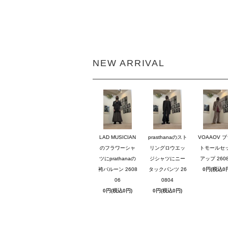
NEW ARRIVAL
LAD MUSICIAN
prasthanaのスト
VOAAOV 
のフラワーシャ
リングロウエッ
トモールセ
ツにprathanaの
ジシャツにニー
アップ 2608
袴バルーン 2608
タックパンツ 26
0円(税込0
06
0804
0円(税込0円)
0円(税込0円)