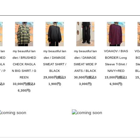
 lan
my beautiful lan
my beautiful lan
my beautiful lan
VOAAOV / BIAS
VO
SHED
dlet / BRUSHED
dlet / DAMAGE
dlet / DAMAGE
BORDER Long
BO
GLA
CHECK RAGLA
SWEAT SHIRT /
SWEAT WIDE P
Sleeve T-Shirt /
Sle
 / P
N BIG SHIRT / G
BLACK
ANTS / BLACK
NAVY×RED
BL
REEN
29,000円(税込3
30,000円(税込3
15,000円(税込1
15
税込3
33,000円(税込3
1,900円)
3,000円)
6,500円)
6,300円)