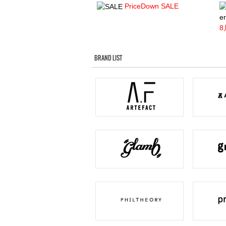
PriceDown SALE
er
8
BRAND LIST