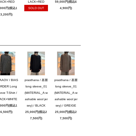
LACK×RED
LACK×RED
59,000円(税込6
,000円(税込1
SOLD OUT
4,900円)
3,200円)
AAOV / BIAS
prasthana / 基層
prasthana / 基層
RDER Long
long sleeve_01
long sleeve_01
eve T-Shirt /
(MATERIAL_A:w
(MATERIAL_A:w
ACK×WHITE
ashable wool jer
ashable wool jer
,000円(税込1
sey) / BLACK
sey) / GREIGE
6,500円)
25,000円(税込2
25,000円(税込2
7,500円)
7,500円)