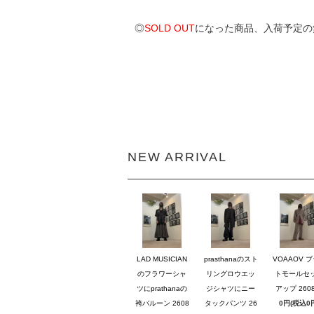
◎
SOLD OUT
になった商品、入荷予定の
NEW ARRIVAL
LAD MUSICIAN
prasthanaのスト
VOAAOV 
のフラワーシャ
リングロウエッ
トモールセ
ツにprathanaの
ジシャツにニー
アップ 2608
袴バルーン 2608
タックパンツ 26
0円(税込0