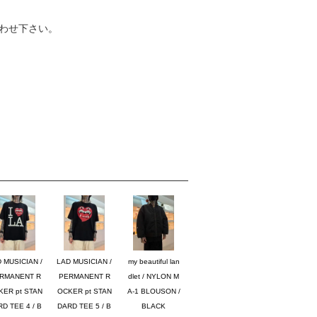
わせ下さい。
 MUSICIAN /
LAD MUSICIAN /
my beautiful lan
RMANENT R
PERMANENT R
dlet / NYLON M
KER pt STAN
OCKER pt STAN
A-1 BLOUSON /
D TEE 4 / B
DARD TEE 5 / B
BLACK