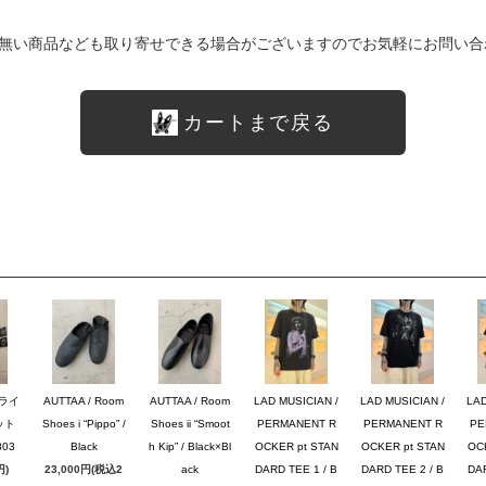
無い商品なども取り寄せできる場合がございますのでお気軽にお問い合
カートまで戻る
ブライ
AUTTAA / Room
AUTTAA / Room
LAD MUSICIAN /
LAD MUSICIAN /
LAD
ット
Shoes i “Pippo” /
Shoes ii “Smoot
PERMANENT R
PERMANENT R
PE
03
Black
h Kip” / Black×Bl
OCKER pt STAN
OCKER pt STAN
OC
円)
23,000円(税込2
ack
DARD TEE 1 / B
DARD TEE 2 / B
DAR