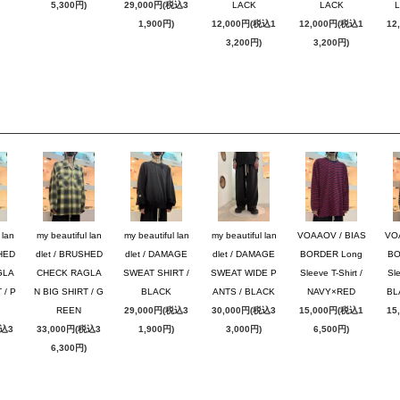
5,300円)
29,000円(税込3
LACK
LACK
1,900円)
12,000円(税込1
12,000円(税込1
12
3,200円)
3,200円)
 lan
my beautiful lan
my beautiful lan
my beautiful lan
VOAAOV / BIAS
VO
SHED
dlet / BRUSHED
dlet / DAMAGE
dlet / DAMAGE
BORDER Long
BO
GLA
CHECK RAGLA
SWEAT SHIRT /
SWEAT WIDE P
Sleeve T-Shirt /
Sle
 / P
N BIG SHIRT / G
BLACK
ANTS / BLACK
NAVY×RED
BL
REEN
29,000円(税込3
30,000円(税込3
15,000円(税込1
15
税込3
33,000円(税込3
1,900円)
3,000円)
6,500円)
6,300円)