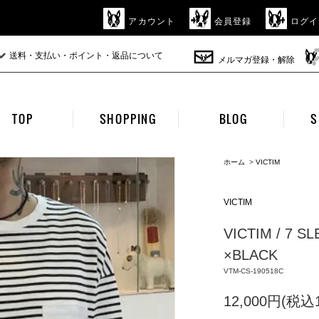
アカウント
会員登録
ログイ
送料・支払い・ポイント・返品について
メルマガ登録・解除
TOP
SHOPPING
BLOG
S
ホーム
>
VICTIM
VICTIM
VICTIM / 7 S
×BLACK
VTM-CS-190518C
12,000円(税込1