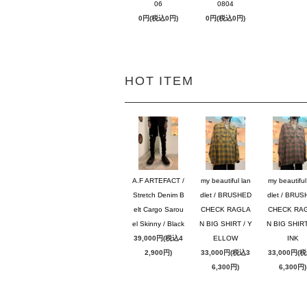
06
0804
0円(税込0円)
0円(税込0円)
HOT ITEM
A.F ARTEFACT /
my beautiful lan
my beautiful
Stretch Denim B
dlet / BRUSHED
dlet / BRU
elt Cargo Sarou
CHECK RAGLA
CHECK RA
el Skinny / Black
N BIG SHIRT / Y
N BIG SHIRT
39,000円(税込4
ELLOW
INK
2,900円)
33,000円(税込3
33,000円(
6,300円)
6,300円)