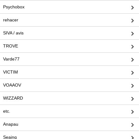
Psychobox
rehacer
SIVA / avis
TROVE
Varde77
VICTIM
VOAAOV
WIZZARD
etc.
Anapau
Seaing