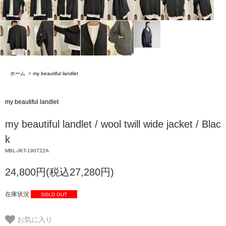
ホーム
>
my beautiful landlet
my beautiful landlet
my beautiful landlet / wool twill wide jacket / Blac
k
MBL-JKT-190722A
24,800円(税込27,280円)
在庫状況
SOLD OUT
お気に入り