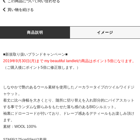
この商品について問い合わせる
買い物を続ける
商品説明
イメージ
■新規取り扱いブランドキャンペーン■
2019年9月30日(月)まで my beautiful landletの商品はポイント5倍になります。
（ご購入後にポイント5倍に修正致します。）
しなやかで艶のあるウール素材を使用したノーカラータイプのツイルワイドジ
ャケット。
着丈に比べ身幅を大きくとり、随所に切り替えを入れ部分的にバイアスカット
する事でランダムな膨らみをもたせた落ち感のあるBIGシルエット。
袖裏にドローコードが付いており、ドレープ感あるデティールもお楽しみ頂け
ます。
素材：WOOL 100%
STAFF(175cm55kg)2着用