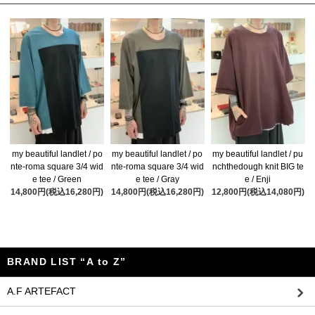
my beautiful landlet / po
my beautiful landlet / po
my beautiful landlet / pu
nte-roma square 3/4 wid
nte-roma square 3/4 wid
nchthedough knit BIG te
e tee / Green
e tee / Gray
e / Enji
14,800円(税込16,280円)
14,800円(税込16,280円)
12,800円(税込14,080円)
BRAND LIST “A to Z”
A.F ARTEFACT