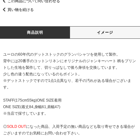
この商品について問い合わせる
買い物を続ける
商品説明
イメージ
ユーロの60年代のデットストックのグランパシャツを使用して製作。
背中には20番手のコットンリネンにオリジナルのジャンキーハート 柄をプリン
トした生地を製作して、切りっぱなしで後ろ身頃を交換しています。
少し色の違う配色になっているのもポイント。
※デットストックですので1点1点異なり、若干の汚れがある場合がございま
す。
STAFF(175cm55kg)ONE SIZE着用
ONE SIZE(着丈84,身幅61,肩幅47)
※当店で採寸しています。
◎
SOLD OUT
になった商品、入荷予定の無い商品なども取り寄せできる場合が
ございますのでお気軽にお問い合わせ下さい。