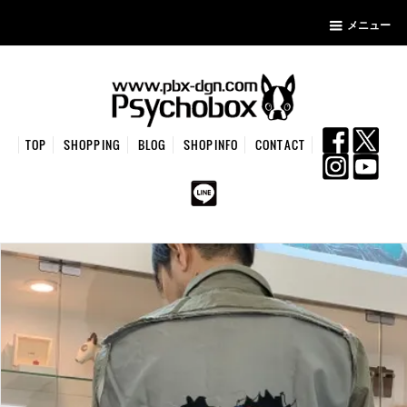
メニュー
TOP
SHOPPING
BLOG
SHOPINFO
CONTACT