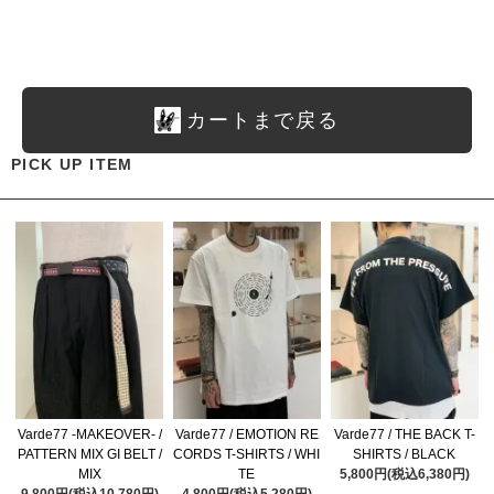
カートまで戻る
PICK UP ITEM
Varde77 -MAKEOVER- /
Varde77 / EMOTION RE
Varde77 / THE BACK T-
PATTERN MIX GI BELT /
CORDS T-SHIRTS / WHI
SHIRTS / BLACK
MIX
TE
5,800円(税込6,380円)