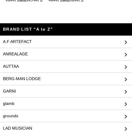
9,800円(税込10,780円)
4,800円(税込5,280円)
BRAND LIST “A to Z”
A.F ARTEFACT
ANREALAGE
AUTTAA
BERG-MAN LODGE
GARNI
glamb
grounds
LAD MUSICIAN