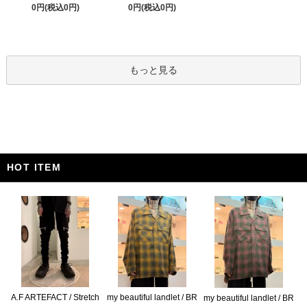
0円(税込0円)
0円(税込0円)
もっと見る
HOT ITEM
A.F ARTEFACT / Stretch
my beautiful landlet / BR
my beautiful landlet / BR