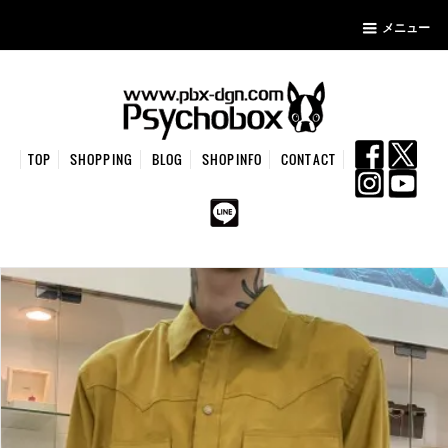
メニュー
TOP
SHOPPING
BLOG
SHOPINFO
CONTACT