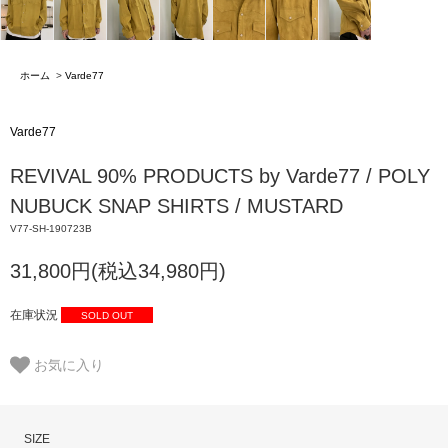
ホーム
>
Varde77
Varde77
REVIVAL 90% PRODUCTS by Varde77 / POLY
NUBUCK SNAP SHIRTS / MUSTARD
V77-SH-190723B
31,800円(税込34,980円)
在庫状況
SOLD OUT
お気に入り
SIZE