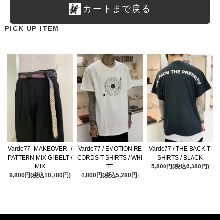
カートまで戻る
PICK UP ITEM
Varde77 -MAKEOVER- /
Varde77 / EMOTION RE
Varde77 / THE BACK T-
PATTERN MIX GI BELT /
CORDS T-SHIRTS / WHI
SHIRTS / BLACK
MIX
TE
5,800円(税込6,380円)
9,800円(税込10,780円)
4,800円(税込5,280円)