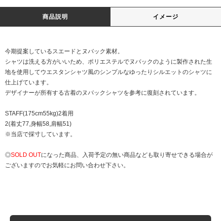
商品説明
イメージ
今期提案しているスエードとヌバック素材。
シャツは洗える方がいいため、ポリエステルでヌバックのように製作された生
地を使用してウエスタンシャツ風のシンプルなゆったりシルエットのシャツに
仕上げています。
デザイナーが所有する古着のヌバックシャツを参考に復刻されています。
STAFF(175cm55kg)2着用
2(着丈77,身幅58,肩幅51)
※当店で採寸しています。
◎
SOLD OUT
になった商品、入荷予定の無い商品なども取り寄せできる場合が
ございますのでお気軽にお問い合わせ下さい。