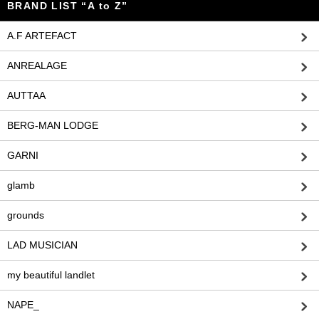
BRAND LIST “A to Z”
A.F ARTEFACT
ANREALAGE
AUTTAA
BERG-MAN LODGE
GARNI
glamb
grounds
LAD MUSICIAN
my beautiful landlet
NAPE_