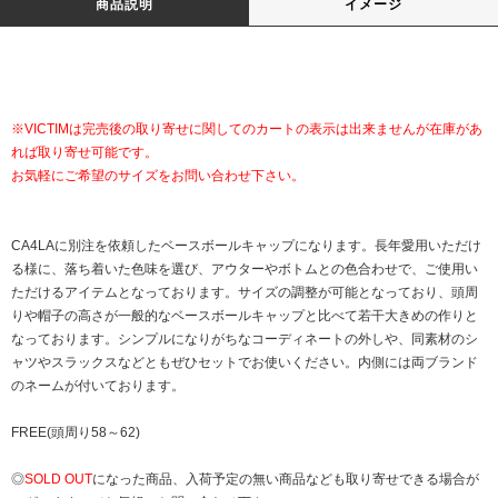
商品説明
イメージ
※VICTIMは完売後の取り寄せに関してのカートの表示は出来ませんが在庫があ
れば取り寄せ可能です。
お気軽にご希望のサイズをお問い合わせ下さい。
CA4LAに別注を依頼したベースボールキャップになります。長年愛用いただけ
る様に、落ち着いた色味を選び、アウターやボトムとの色合わせで、ご使用い
ただけるアイテムとなっております。サイズの調整が可能となっており、頭周
りや帽子の高さが一般的なベースボールキャップと比べて若干大きめの作りと
なっております。シンプルになりがちなコーディネートの外しや、同素材のシ
ャツやスラックスなどともぜひセットでお使いください。内側には両ブランド
のネームが付いております。
FREE(頭周り58～62)
◎
SOLD OUT
になった商品、入荷予定の無い商品なども取り寄せできる場合が