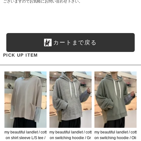
ございますのでお気軽にお問い合わせ下さい。
カートまで戻る
PICK UP ITEM
my beautiful landlet / cott
my beautiful landlet / cott
my beautiful landlet / cott
on shirt sleeve L/S tee /
on switching hoodie / Gr
on switching hoodie / Oli