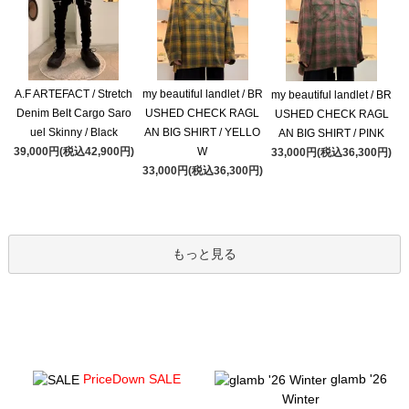
A.F ARTEFACT / Stretch
my beautiful landlet / BR
my beautiful landlet / BR
Denim Belt Cargo Saro
USHED CHECK RAGL
USHED CHECK RAGL
uel Skinny / Black
AN BIG SHIRT / YELLO
AN BIG SHIRT / PINK
39,000円(税込42,900円)
W
33,000円(税込36,300円)
33,000円(税込36,300円)
もっと見る
PriceDown SALE
glamb '26
Winter