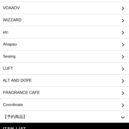
VOAAOV
WIZZARD
etc.
Anapau
Seaing
LUFT
ALT AND DOPE
FRAGRANCE CAFE
Coordinate
【予約商品】
ITEM LIST