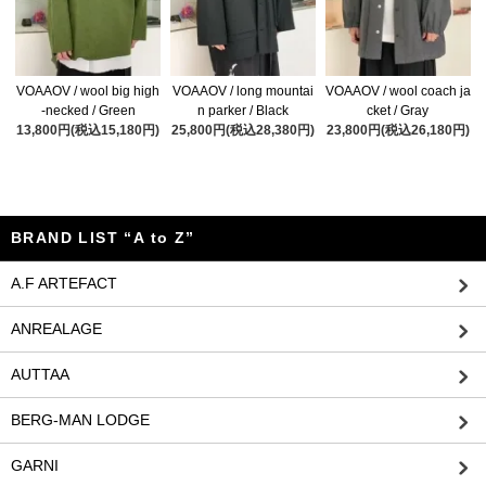
VOAAOV / wool big high
VOAAOV / long mountai
VOAAOV / wool coach ja
-necked / Green
n parker / Black
cket / Gray
13,800円(税込15,180円)
25,800円(税込28,380円)
23,800円(税込26,180円)
BRAND LIST “A to Z”
A.F ARTEFACT
ANREALAGE
AUTTAA
BERG-MAN LODGE
GARNI