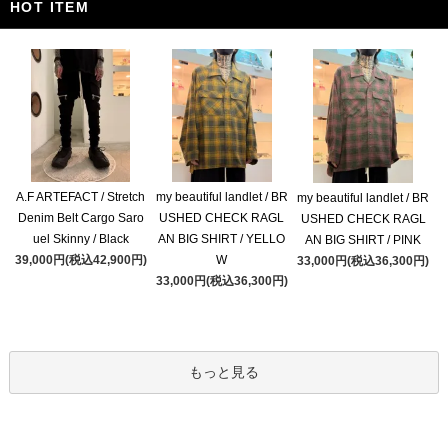
HOT ITEM
A.F ARTEFACT / Stretch
my beautiful landlet / BR
my beautiful landlet / BR
Denim Belt Cargo Saro
USHED CHECK RAGL
USHED CHECK RAGL
uel Skinny / Black
AN BIG SHIRT / YELLO
AN BIG SHIRT / PINK
39,000円(税込42,900円)
W
33,000円(税込36,300円)
33,000円(税込36,300円)
もっと見る