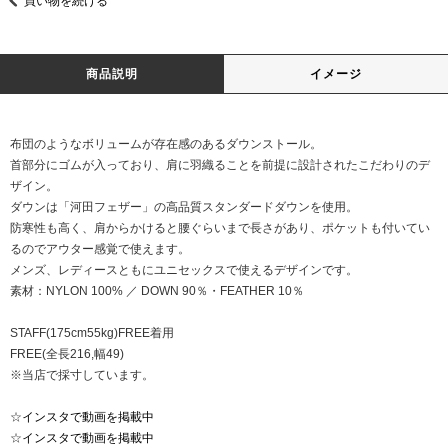
買い物を続ける
商品説明
イメージ
布団のようなボリュームが存在感のあるダウンストール。
首部分にゴムが入っており、肩に羽織ることを前提に設計されたこだわりのデ
ザイン。
ダウンは「河田フェザー」の高品質スタンダードダウンを使用。
防寒性も高く、肩からかけると腰ぐらいまで長さがあり、ポケットも付いてい
るのでアウター感覚で使えます。
メンズ、レディースともにユニセックスで使えるデザインです。
素材：NYLON 100% ／ DOWN 90％・FEATHER 10％
STAFF(175cm55kg)FREE着用
FREE(全長216,幅49)
※当店で採寸しています。
☆
インスタで動画を掲載中
☆
インスタで動画を掲載中