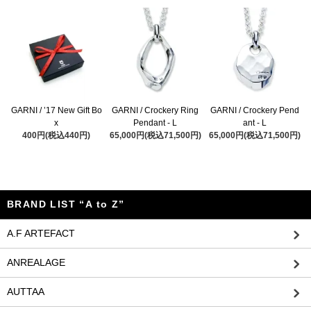
GARNI / ’17 New Gift Bo
GARNI / Crockery Ring
GARNI / Crockery Pend
x
Pendant - L
ant - L
400円(税込440円)
65,000円(税込71,500円)
65,000円(税込71,500円)
BRAND LIST “A to Z”
A.F ARTEFACT
ANREALAGE
AUTTAA