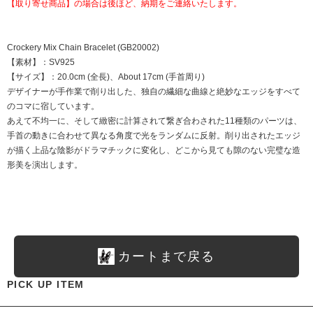
【取り寄せ商品】の場合は後ほど、納期をご連絡いたします。
Crockery Mix Chain Bracelet (GB20002)
【素材】：SV925
【サイズ】：20.0cm (全長)、About 17cm (手首周り)
デザイナーが手作業で削り出した、独自の繊細な曲線と絶妙なエッジをすべて
のコマに宿しています。
あえて不均一に、そして緻密に計算されて繋ぎ合わされた11種類のパーツは、
手首の動きに合わせて異なる角度で光をランダムに反射。削り出されたエッジ
が描く上品な陰影がドラマチックに変化し、どこから見ても隙のない完璧な造
形美を演出します。
カートまで戻る
PICK UP ITEM