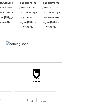
RDER Long
long sleeve_01
long sleeve_01
eve T-Shirt /
(MATERIAL_A:w
(MATERIAL_A:w
ACK×WHITE
ashable wool jer
ashable wool jer
,000円(税込1
sey) / BLACK
sey) / GREIGE
6,500円)
25,000円(税込2
25,000円(税込2
7,500円)
7,500円)