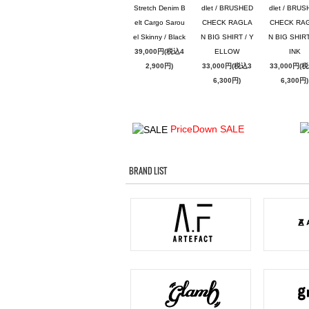
Stretch Denim B
dlet / BRUSHED
dlet / BRU
elt Cargo Sarou
CHECK RAGLA
CHECK RA
el Skinny / Black
N BIG SHIRT / Y
N BIG SHIRT
39,000円(税込4
ELLOW
INK
2,900円)
33,000円(税込3
33,000円(
6,300円)
6,300円)
PriceDown SALE
BRAND LIST