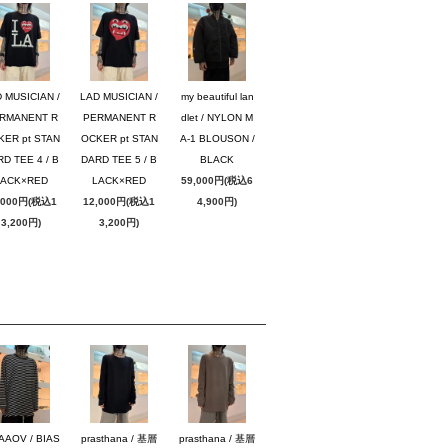
 MUSICIAN /
LAD MUSICIAN /
my beautiful lan
RMANENT R
PERMANENT R
dlet / NYLON M
KER pt STAN
OCKER pt STAN
A-1 BLOUSON /
D TEE 4 / B
DARD TEE 5 / B
BLACK
LACK×RED
LACK×RED
59,000円(税込6
,000円(税込1
12,000円(税込1
4,900円)
3,200円)
3,200円)
AAOV / BIAS
prasthana / 基層
prasthana / 基層