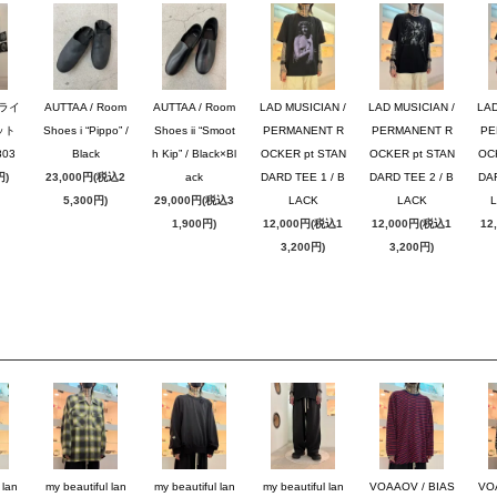
ブライ
AUTTAA / Room
AUTTAA / Room
LAD MUSICIAN /
LAD MUSICIAN /
LAD
ット
Shoes i “Pippo” /
Shoes ii “Smoot
PERMANENT R
PERMANENT R
PE
03
Black
h Kip” / Black×Bl
OCKER pt STAN
OCKER pt STAN
OC
円)
23,000円(税込2
ack
DARD TEE 1 / B
DARD TEE 2 / B
DAR
5,300円)
29,000円(税込3
LACK
LACK
1,900円)
12,000円(税込1
12,000円(税込1
12
3,200円)
3,200円)
 lan
my beautiful lan
my beautiful lan
my beautiful lan
VOAAOV / BIAS
VO