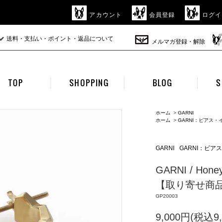
アカウント
会員登録
ログイ
送料・支払い・ポイント・返品について
メルマガ登録・解除
TOP
SHOPPING
BLOG
S
ホーム
>
GARNI
ホーム
>
GARNI：ピアス
GARNI
GARNI：ピ
GARNI / Honey
【取り寄せ商
GP20003
9,000円(税込9,