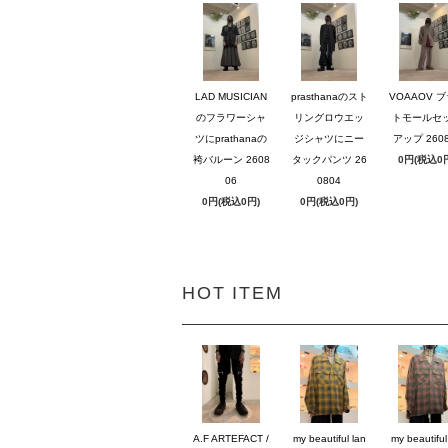
LAD MUSICIAN
prasthanaのスト
VOAAOV 
のフラワーシャ
リングロウエッ
トモールセ
ツにprathanaの
ジシャツにニー
アップ 2608
袴バルーン 2608
タックパンツ 26
0円(税込0
06
0804
0円(税込0円)
0円(税込0円)
HOT ITEM
A.F ARTEFACT /
my beautiful lan
my beautiful