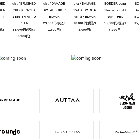
SHED
dlet / BRUSHED
dlet / DAMAGE
dlet / DAMAGE
BORDER Long
BO
GLA
CHECK RAGLA
SWEAT SHIRT /
SWEAT WIDE P
Sleeve T-Shirt /
Sle
 / P
N BIG SHIRT / G
BLACK
ANTS / BLACK
NAVY×RED
BL
REEN
29,000円(税込3
30,000円(税込3
15,000円(税込1
15
税込3
33,000円(税込3
1,900円)
3,000円)
6,500円)
6,300円)