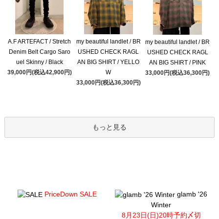
A.F ARTEFACT / Stretch
my beautiful landlet / BR
my beautiful landlet / BR
Denim Belt Cargo Saro
USHED CHECK RAGL
USHED CHECK RAGL
uel Skinny / Black
AN BIG SHIRT / YELLO
AN BIG SHIRT / PINK
39,000円(税込42,900円)
W
33,000円(税込36,300円)
33,000円(税込36,300円)
もっと見る
PriceDown SALE
glamb '26
Winter
8月23日(日)20時予約〆切