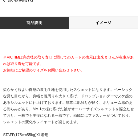
買い物を続ける
商品説明
イメージ
※VICTIMは完売後の取り寄せに関してのカートの表示は出来ませんが在庫があ
れば取り寄せ可能です。
お気軽にご希望のサイズをお問い合わせ下さい。
柔らかく程よい肉感の裏毛生地を使用したスウェットになります。ベーシック
な見た目ながら、身幅と腕周りを大きく広げ、ドロップショルダーでヌケ感の
あるシルエットに仕上げております。非常に肌触りが良く、ボリューム感のあ
る膨らみがあり、MA-1の様に広げた袖がオーバーサイズシルエットを際立たせ
ており、一枚でも主役になれる一着です。両脇にはファスナーがついており、
シルエットの変化やレイヤードが楽しめます。
STAFF(175cm55kg)XL着用