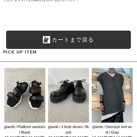
カートまで戻る
PICK UP ITEM
glamb / Platform sandals
glamb / 3 hole shoes / Bl
glamb / Oversize knit ve
/ Black
ack
st / Gray