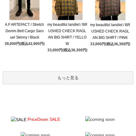
A.F ARTEFACT / Stretch
my beautiful landlet / BR
my beautiful landlet / BR
Denim Belt Cargo Saro
USHED CHECK RAGL
USHED CHECK RAGL
uel Skinny / Black
AN BIG SHIRT / YELLO
AN BIG SHIRT / PINK
39,000円(税込42,900円)
W
33,000円(税込36,300円)
33,000円(税込36,300円)
もっと見る
PriceDown SALE