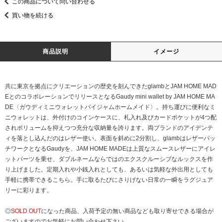
この商品について問い合わせる
買い物を続ける
商品説明
イメージ
共に東京を拠点にクリエーションの歴史を刻んできたglambとJAM HOME MAD
EとのコラボレーションでリリースとなるGaudy mini wallet by JAM HOME MA
DE〈ガウディミニウォレットバイジャムホームメイド〉。持ち運びに便利なミ
ニウォレットは、外付けのコインケースに、札入れ及びカードポケットが4つ配
されボリュームを抑えつつ充分な収納量を誇ります。両ブランドのアイデンテ
ィを落とし込んだのはレザー使い。表面を斜めに2分割し、glambはレザーパッ
チワークとなるGaudyを、JAM HOME MADEは上質なスムースレザーにアイレ
ットパーツを乗せ、ダブルネームならではのエクスクルーシブなルックスを作
り上げました。定期入れや小銭入れとしても、あるいは気軽な外出用としても
手軽に携帯できるこちら。手に取るたびにさりげない日常の一瞬をラグジュア
リーに彩ります。
◎
SOLD OUT
になった商品、入荷予定の無い商品なども取り寄せできる場合が
ございますのでお気軽にお問い合わせ下さい。