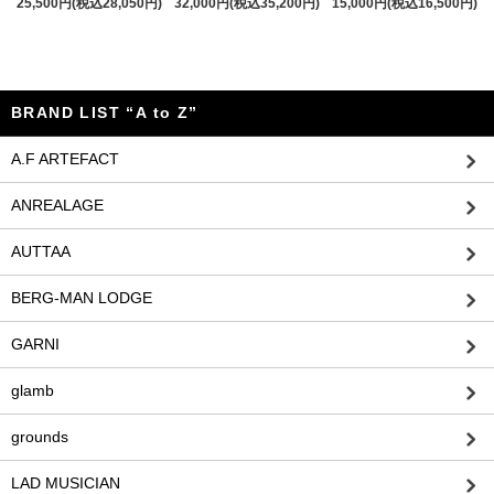
25,500円(税込28,050円)
32,000円(税込35,200円)
15,000円(税込16,500円)
BRAND LIST “A to Z”
A.F ARTEFACT
ANREALAGE
AUTTAA
BERG-MAN LODGE
GARNI
glamb
grounds
LAD MUSICIAN