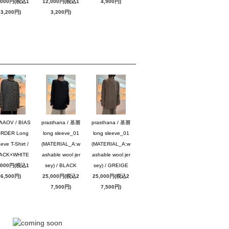
,000円(税込1
12,000円(税込1
4,900円)
3,200円)
3,200円)
AAOV / BIAS
prasthana / 基層
prasthana / 基層
RDER Long
long sleeve_01
long sleeve_01
eve T-Shirt /
(MATERIAL_A:w
(MATERIAL_A:w
ACK×WHITE
ashable wool jer
ashable wool jer
,000円(税込1
sey) / BLACK
sey) / GREIGE
6,500円)
25,000円(税込2
25,000円(税込2
7,500円)
7,500円)