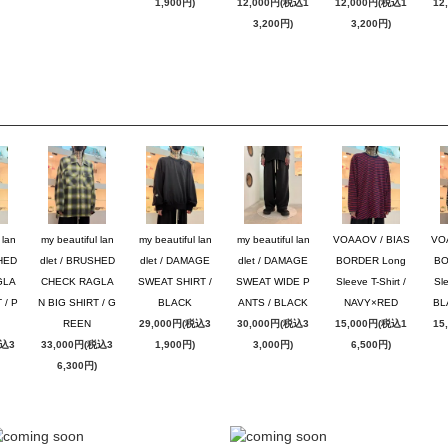
1,900円)
12,000円(税込1
12,000円(税込1
12
3,200円)
3,200円)
 lan
my beautiful lan
my beautiful lan
my beautiful lan
VOAAOV / BIAS
VO
SHED
dlet / BRUSHED
dlet / DAMAGE
dlet / DAMAGE
BORDER Long
BO
GLA
CHECK RAGLA
SWEAT SHIRT /
SWEAT WIDE P
Sleeve T-Shirt /
Sle
 / P
N BIG SHIRT / G
BLACK
ANTS / BLACK
NAVY×RED
BL
REEN
29,000円(税込3
30,000円(税込3
15,000円(税込1
15
税込3
33,000円(税込3
1,900円)
3,000円)
6,500円)
6,300円)