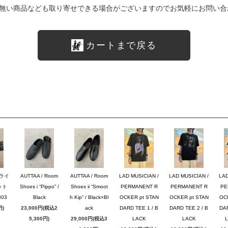
無い商品なども取り寄せできる場合がございますのでお気軽にお問い合
カートまで戻る
ブライ
AUTTAA / Room
AUTTAA / Room
LAD MUSICIAN /
LAD MUSICIAN /
LAD
ット
Shoes i “Pippo” /
Shoes ii “Smoot
PERMANENT R
PERMANENT R
PE
03
Black
h Kip” / Black×Bl
OCKER pt STAN
OCKER pt STAN
OC
円)
23,000円(税込2
ack
DARD TEE 1 / B
DARD TEE 2 / B
DAR
5,300円)
29,000円(税込3
LACK
LACK