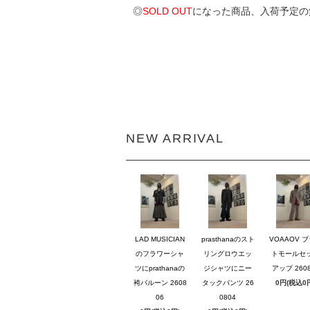
◎
SOLD OUT
になった商品、入荷予定の
NEW ARRIVAL
LAD MUSICIAN
prasthanaのスト
VOAAOV 
のフラワーシャ
リングロウエッ
トモールセ
ツにprathanaの
ジシャツにニー
アップ 2608
袴バルーン 2608
タックパンツ 26
0円(税込0
06
0804