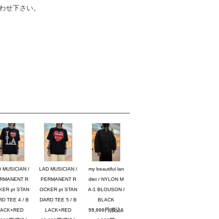
わせ下さい。
 MUSICIAN /
LAD MUSICIAN /
my beautiful lan
RMANENT R
PERMANENT R
dlet / NYLON M
KER pt STAN
OCKER pt STAN
A-1 BLOUSON /
D TEE 4 / B
DARD TEE 5 / B
BLACK
LACK×RED
LACK×RED
59,000円(税込6