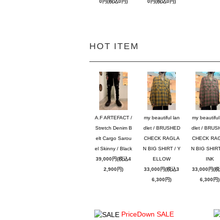
0円(税込0円)
0円(税込0円)
HOT ITEM
A.F ARTEFACT /
my beautiful lan
my beautiful
Stretch Denim B
dlet / BRUSHED
dlet / BRU
elt Cargo Sarou
CHECK RAGLA
CHECK RA
el Skinny / Black
N BIG SHIRT / Y
N BIG SHIRT
39,000円(税込4
ELLOW
INK
2,900円)
33,000円(税込3
33,000円(
6,300円)
6,300円)
PriceDown SALE