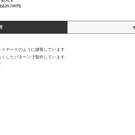
 / BLACK
税込29,700円)
明
レイヤードのように縫製しています.
なくしたパターンで製作しています.
.