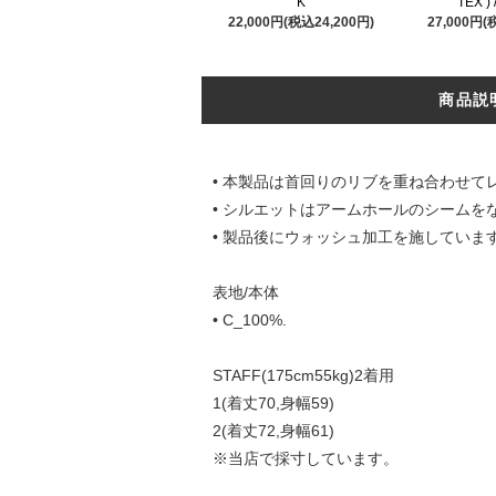
K
TEX )
22,000円(税込24,200円)
27,000円(
商品説
• 本製品は首回りのリブを重ね合わせて
• シルエットはアームホールのシームを
• 製品後にウォッシュ加工を施しています
表地/本体
• C_100%.
STAFF(175cm55kg)2着用
1(着丈70,身幅59)
2(着丈72,身幅61)
※当店で採寸しています。