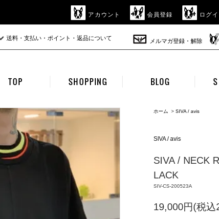
アカウント
会員登録
ログイ
送料・支払い・ポイント・返品について
メルマガ登録・解除
TOP
SHOPPING
BLOG
S
ホーム
>
SIVA / avis
SIVA / avis
SIVA / NECK 
LACK
SIV-CS-200523A
19,000円(税込2