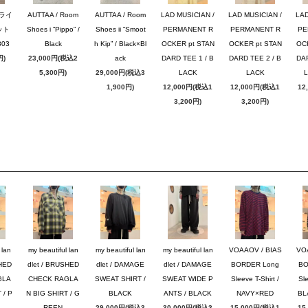
ブライ
AUTTAA / Room
AUTTAA / Room
LAD MUSICIAN /
LAD MUSICIAN /
LAD
ット
Shoes i “Pippo” /
Shoes ii “Smoot
PERMANENT R
PERMANENT R
PE
03
Black
h Kip” / Black×Bl
OCKER pt STAN
OCKER pt STAN
OC
円)
23,000円(税込2
ack
DARD TEE 1 / B
DARD TEE 2 / B
DAR
5,300円)
29,000円(税込3
LACK
LACK
1,900円)
12,000円(税込1
12,000円(税込1
12
3,200円)
3,200円)
 lan
my beautiful lan
my beautiful lan
my beautiful lan
VOAAOV / BIAS
VO
SHED
dlet / BRUSHED
dlet / DAMAGE
dlet / DAMAGE
BORDER Long
BO
GLA
CHECK RAGLA
SWEAT SHIRT /
SWEAT WIDE P
Sleeve T-Shirt /
Sle
 / P
N BIG SHIRT / G
BLACK
ANTS / BLACK
NAVY×RED
BL
REEN
29,000円(税込3
30,000円(税込3
15,000円(税込1
15