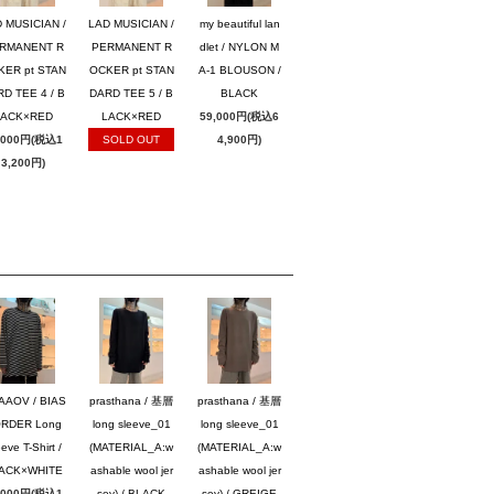
 MUSICIAN /
LAD MUSICIAN /
my beautiful lan
RMANENT R
PERMANENT R
dlet / NYLON M
KER pt STAN
OCKER pt STAN
A-1 BLOUSON /
D TEE 4 / B
DARD TEE 5 / B
BLACK
LACK×RED
LACK×RED
59,000円(税込6
,000円(税込1
SOLD OUT
4,900円)
3,200円)
AAOV / BIAS
prasthana / 基層
prasthana / 基層
RDER Long
long sleeve_01
long sleeve_01
eve T-Shirt /
(MATERIAL_A:w
(MATERIAL_A:w
ACK×WHITE
ashable wool jer
ashable wool jer
,000円(税込1
sey) / BLACK
sey) / GREIGE