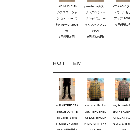
LAD MUSICIAN
prasthanaのスト
VOAAOV 
のフラワーシャ
リングロウエッ
トモールセ
ツにprathanaの
ジシャツにニー
アップ 2608
袴バルーン 2608
タックパンツ 26
0円(税込0
06
0804
0円(税込0円)
0円(税込0円)
HOT ITEM
A.F ARTEFACT /
my beautiful lan
my beautiful
Stretch Denim B
dlet / BRUSHED
dlet / BRU
elt Cargo Sarou
CHECK RAGLA
CHECK RA
el Skinny / Black
N BIG SHIRT / Y
N BIG SHIRT
39,000円(税込4
ELLOW
INK