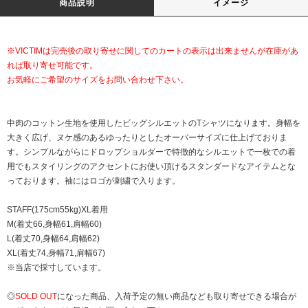
商品説明
イメージ
※VICTIMは完売後の取り寄せに関してのカートの表示は出来ませんが在庫があ
れば取り寄せ可能です。
お気軽にご希望のサイズをお問い合わせ下さい。
中肉のコットン生地を使用したビッグシルエットのTシャツになります。身幅を
大きく広げ、ヌケ感のあるゆったりとしたオーバーサイズに仕上げておりま
す。シンプルながらにドロップショルダーで特徴的なシルエットで一枚での着
用でもスタイリングのアクセントにお使い頂けるスタンダードなアイテムとな
っております。袖にはロゴが刺繍で入ります。
STAFF(175cm55kg)XL着用
M(着丈66,身幅61,肩幅60)
L(着丈70,身幅64,肩幅62)
XL(着丈74,身幅71,肩幅67)
※当店で採寸しています。
◎
SOLD OUT
になった商品、入荷予定の無い商品なども取り寄せできる場合が