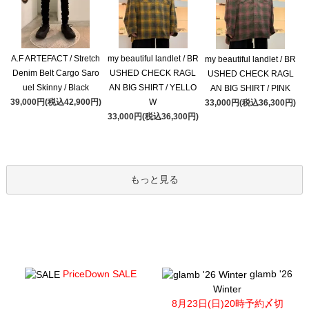
A.F ARTEFACT / Stretch
my beautiful landlet / BR
my beautiful landlet / BR
Denim Belt Cargo Saro
USHED CHECK RAGL
USHED CHECK RAGL
uel Skinny / Black
AN BIG SHIRT / YELLO
AN BIG SHIRT / PINK
39,000円(税込42,900円)
W
33,000円(税込36,300円)
33,000円(税込36,300円)
もっと見る
PriceDown SALE
glamb '26
Winter
8月23日(日)20時予約〆切