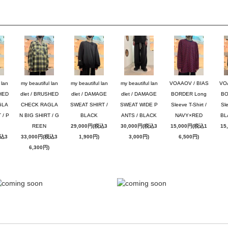
 lan
my beautiful lan
my beautiful lan
my beautiful lan
VOAAOV / BIAS
VO
SHED
dlet / BRUSHED
dlet / DAMAGE
dlet / DAMAGE
BORDER Long
BO
GLA
CHECK RAGLA
SWEAT SHIRT /
SWEAT WIDE P
Sleeve T-Shirt /
Sle
 / P
N BIG SHIRT / G
BLACK
ANTS / BLACK
NAVY×RED
BL
REEN
29,000円(税込3
30,000円(税込3
15,000円(税込1
15
税込3
33,000円(税込3
1,900円)
3,000円)
6,500円)
6,300円)