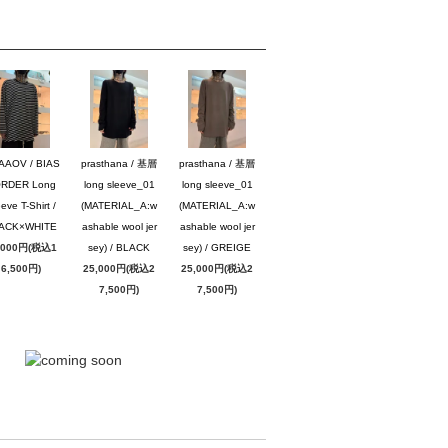
AAOV / BIAS
prasthana / 基層
prasthana / 基層
RDER Long
long sleeve_01
long sleeve_01
eve T-Shirt /
(MATERIAL_A:w
(MATERIAL_A:w
ACK×WHITE
ashable wool jer
ashable wool jer
,000円(税込1
sey) / BLACK
sey) / GREIGE
6,500円)
25,000円(税込2
25,000円(税込2
7,500円)
7,500円)