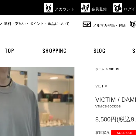
アカウント
会員登録
ログイ
送料・支払い・ポイント・返品について
メルマガ登録・解除
TOP
SHOPPING
BLOG
S
ホーム
>
VICTIM
VICTIM
VICTIM / DAM
VTM-CS-200530B
8,500円(税込9,
在庫状況
SOLD OUT