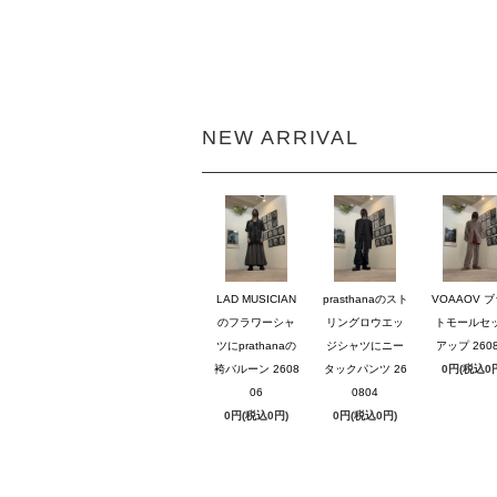
NEW ARRIVAL
LAD MUSICIAN
prasthanaのスト
VOAAOV 
のフラワーシャ
リングロウエッ
トモールセ
ツにprathanaの
ジシャツにニー
アップ 2608
袴バルーン 2608
タックパンツ 26
0円(税込0
06
0804
0円(税込0円)
0円(税込0円)