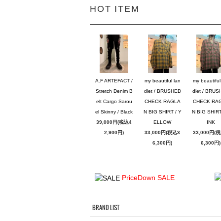
HOT ITEM
A.F ARTEFACT /
my beautiful lan
my beautiful
Stretch Denim B
dlet / BRUSHED
dlet / BRU
elt Cargo Sarou
CHECK RAGLA
CHECK RA
el Skinny / Black
N BIG SHIRT / Y
N BIG SHIRT
39,000円(税込4
ELLOW
INK
2,900円)
33,000円(税込3
33,000円(
6,300円)
6,300円)
PriceDown SALE
BRAND LIST