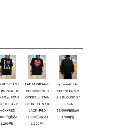
 MUSICIAN /
LAD MUSICIAN /
my beautiful lan
RMANENT R
PERMANENT R
dlet / NYLON M
KER pt STAN
OCKER pt STAN
A-1 BLOUSON /
D TEE 4 / B
DARD TEE 5 / B
BLACK
LACK×RED
LACK×RED
59,000円(税込6
,000円(税込1
12,000円(税込1
4,900円)
3,200円)
3,200円)