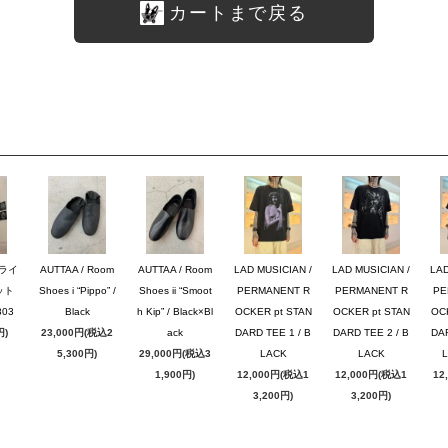
カートまで戻る
ブライ
AUTTAA / Room
AUTTAA / Room
LAD MUSICIAN /
LAD MUSICIAN /
LAD
ット
Shoes i “Pippo” /
Shoes ii “Smoot
PERMANENT R
PERMANENT R
PE
03
Black
h Kip” / Black×Bl
OCKER pt STAN
OCKER pt STAN
OC
円)
23,000円(税込2
ack
DARD TEE 1 / B
DARD TEE 2 / B
DAR
5,300円)
29,000円(税込3
LACK
LACK
1,900円)
12,000円(税込1
12,000円(税込1
12
3,200円)
3,200円)