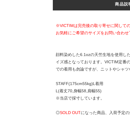
商品説
※VICTIMは完売後の取り寄せに関し
お気軽にご希望のサイズをお問い合わせ
顔料染めした6.1ozの天竺生地を使用
イズ感となっております。VICTIM
での着用も勿論ですが、ニットやシャツ
STAFF(175cm55kg)L着用
L(着丈70,身幅58,肩幅55)
※当店で採寸しています。
◎
SOLD OUT
になった商品、入荷予定の